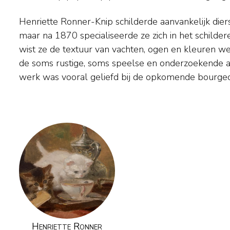
Henriette Ronner-Knip schilderde aanvankelijk die
verbeeldt haar dieren dan ook al spelend, slapend en
maar na 1870 specialiseerde ze zich in het schilder
de kostbare meubels en luxueuze stoffen die b
wist ze de textuur van vachten, ogen en kleuren we
burgers zo in trek waren. Zowel in Nederland a
de soms rustige, soms speelse en onderzoekende a
werk was vooral geliefd bij de opkomende bourgeoi
Henriette Ronner