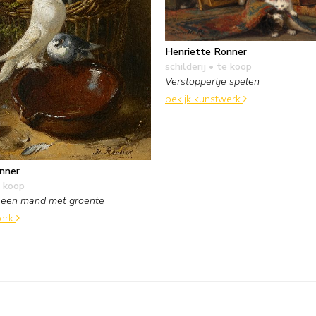
Henriette Ronner
schilderij
• te koop
Verstoppertje spelen
bekijk kunstwerk
nner
 koop
j een mand met groente
werk