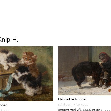
nip H.
Henriette Ronner
schilderij
• te koop
nner
Jongen met zijn hond in de snee
 koop