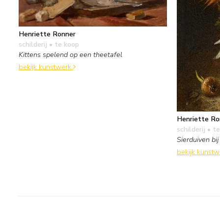
Henriette Ronner
schilderij
• te koop
Kittens spelend op een theetafel
bekijk kunstwerk
Henriette Ro
schilderij
• te
Sierduiven bi
bekijk kunst