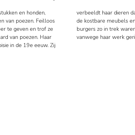
rstukken en honden,
 kruipend op en over
en van poezen. Feilloos
ij deze rijk geworden
er te geven en trof ze
ls in België werd zij
ard van poezen. Haar
vanwege haar werk geri
sie in de 19e eeuw. Zij