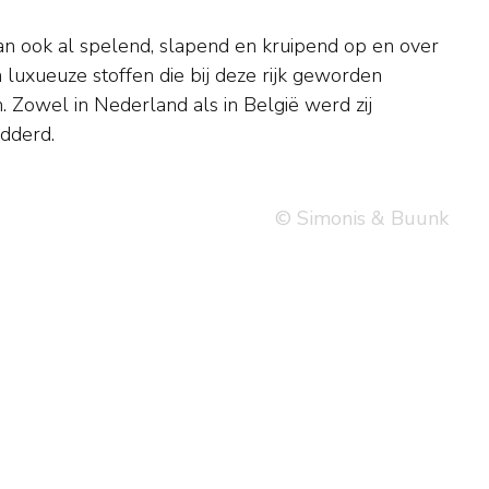
dderd.
© Simonis & Buunk