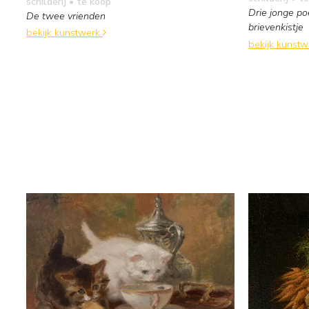
schilderij
• te koop
Drie jonge p
De twee vrienden
brievenkistje
bekijk kunstwerk
bekijk kunst