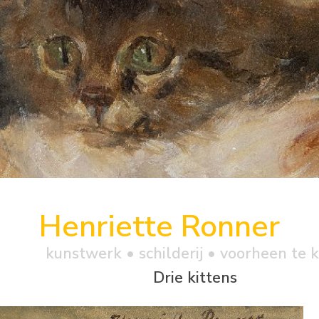
Henriette Ronner
kunstwerk •
schilderij
• voorheen te 
Drie kittens