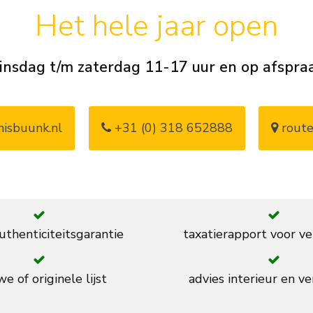
Het hele jaar open
insdag t/m zaterdag 11-17 uur en op afspra
isbuunk.nl
+31 (0) 318 652888
route
thenticiteitsgarantie
taxatierapport voor ve
e of originele lijst
advies interieur en ve