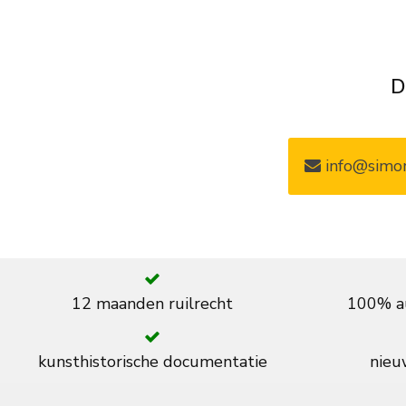
D
info@simon
12 maanden ruilrecht
100% au
kunsthistorische documentatie
nieuw