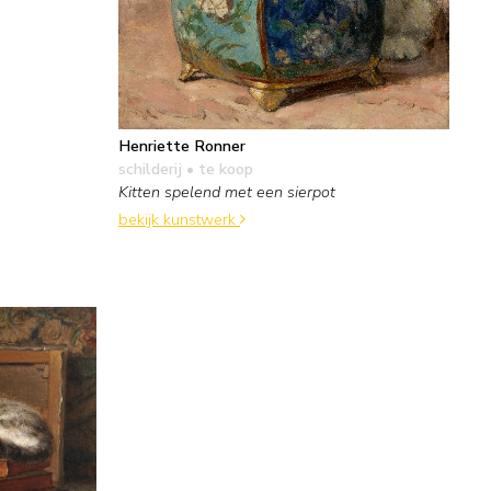
Henriette Ronner
schilderij
• te koop
Kitten spelend met een sierpot
bekijk kunstwerk