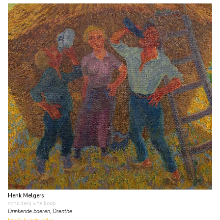
Henk Melgers
schilderij
• te koop
Drinkende boeren, Drenthe