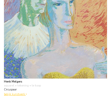
Henk Melgers
aquarel • tekening
• te koop
Circuspaar
bekijk kunstwerk