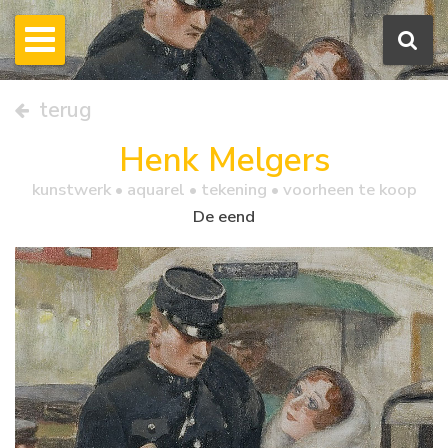
terug
Henk Melgers
kunstwerk •
aquarel
• tekening • voorheen te koop
De eend