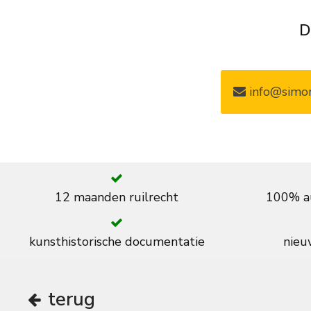
D
info@simon
12 maanden ruilrecht
100% au
kunsthistorische documentatie
nieuw
terug