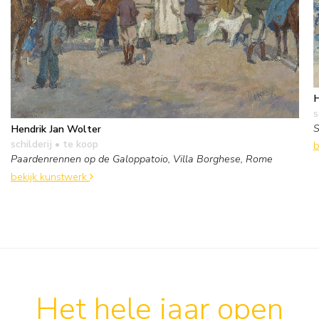
H
s
S
Hendrik Jan Wolter
schilderij
• te koop
b
Paardenrennen op de Galoppatoio, Villa Borghese, Rome
bekijk kunstwerk
Het hele jaar open