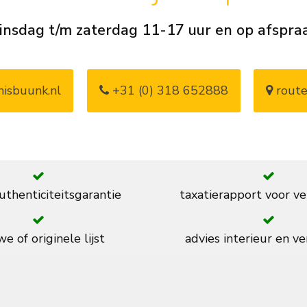
insdag t/m zaterdag 11-17 uur en op afspra
isbuunk.nl
+31 (0) 318 652888
route
thenticiteitsgarantie
taxatierapport voor ve
e of originele lijst
advies interieur en ve