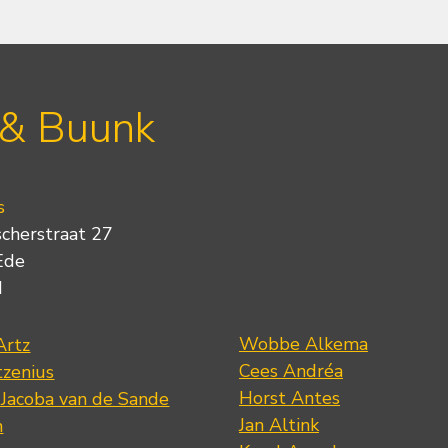
 & Buunk
s
scherstraat 27
Ede
d
Wobbe Alkema
Artz
Cees Andréa
tzenius
Horst Antes
 Jacoba van de Sande
Jan Altink
n