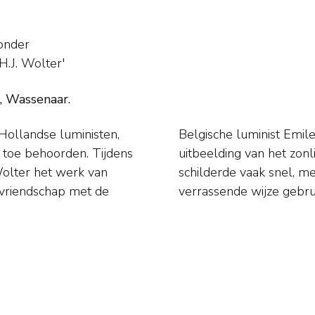
onder
H.J. Wolter'
k, Wassenaar.
Hollandse luministen,
r in 1899 koos hij de
 toe behoorden. Tijdens
jn schilderijen. Wolter
Wolter het werk van
arbij hij dikwijls op
 vriendschap met de
verrassende wijze gebru