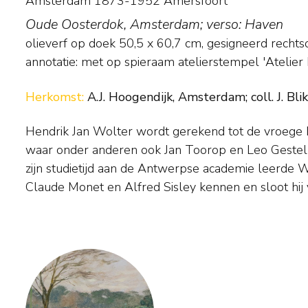
Amsterdam 1873-1952 Amersfoort
Oude Oosterdok, Amsterdam; verso: Haven
olieverf op doek
50,5
x
60,7
cm, gesigneerd rechts
annotatie: met op spieraam atelierstempel 'Atelier 
Herkomst:
A.J. Hoogendijk, Amsterdam; coll. J. Bli
Hendrik Jan Wolter wordt gerekend tot de vroege 
Belgische luminist Emile Claus. Na zijn terugkee
waar onder anderen ook Jan Toorop en Leo Gestel
uitbeelding van het zonlicht tot hoofdthema van zi
zijn studietijd aan de Antwerpse academie leerde 
schilderde vaak snel, met korte, rake penseelstreken, wa
Claude Monet en Alfred Sisley kennen en sloot hij