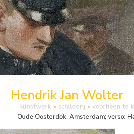
Hendrik Jan Wolter
kunstwerk •
schilderij
• voorheen te 
Oude Oosterdok, Amsterdam; verso: H