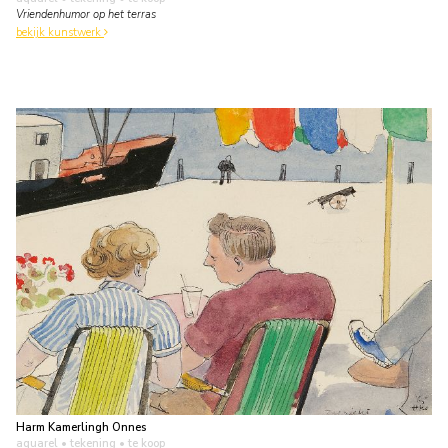
Vriendenhumor op het terras
bekijk kunstwerk
Harm Kamerlingh Onnes
aquarel • tekening
• te koop