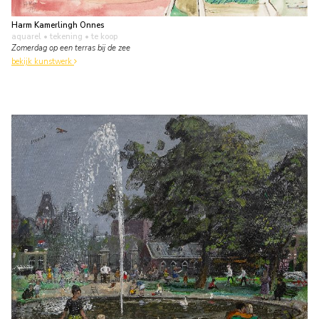
Harm Kamerlingh Onnes
aquarel • tekening
• te koop
Zomerdag op een terras bij de zee
bekijk kunstwerk