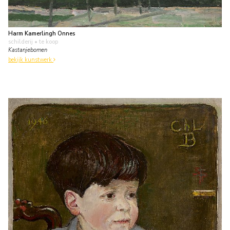
Harm Kamerlingh Onnes
schilderij
• te koop
Kastanjebomen
bekijk kunstwerk