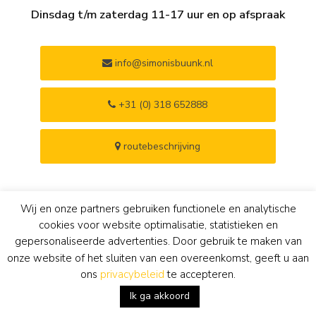
Dinsdag t/m zaterdag 11-17 uur en op afspraak
info@simonisbuunk.nl
+31 (0) 318 652888
routebeschrijving
Wij en onze partners gebruiken functionele en analytische
12 maanden ruilrecht
100% authenticiteitsgarantie
cookies voor website optimalisatie, statistieken en
gepersonaliseerde advertenties. Door gebruik te maken van
onze website of het sluiten van een overeenkomst, geeft u aan
taxatierapport voor
gerestaureerd in eigen atelier
verzekering
ons
privacybeleid
te accepteren.
Ik ga akkoord
kunsthistorische
nieuwe of originele lijst