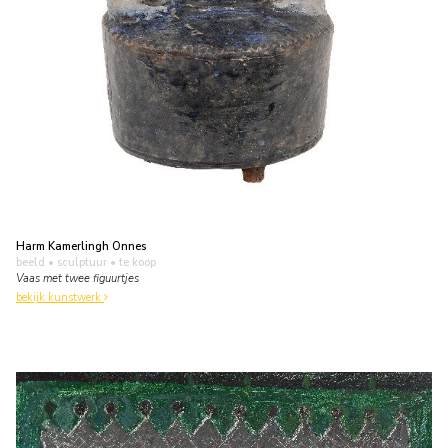
Harm Kamerlingh Onnes
beeld • sculptuur
• te koop
Vaas met twee figuurtjes
bekijk kunstwerk