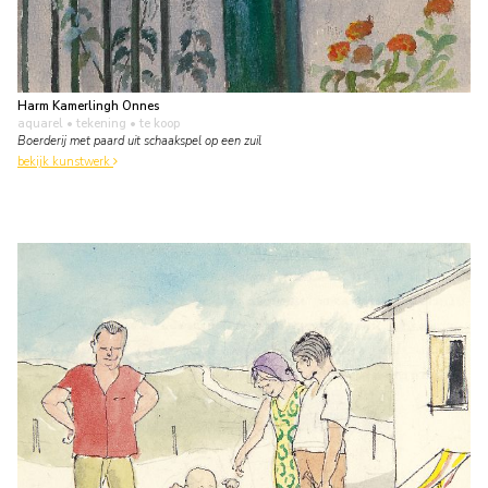
Harm Kamerlingh Onnes
aquarel • tekening
• te koop
Boerderij met paard uit schaakspel op een zuil
bekijk kunstwerk