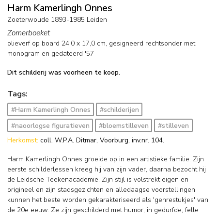
Harm Kamerlingh Onnes
Zoeterwoude 1893-1985 Leiden
Zomerboeket
olieverf op board
24,0
x
17,0
cm, gesigneerd rechtsonder met
monogram en
gedateerd '57
Dit schilderij was voorheen te koop.
Tags:
#Harm Kamerlingh Onnes
#schilderijen
#naoorlogse figuratieven
#bloemstilleven
#stilleven
Herkomst:
coll. W.P.A. Ditmar, Voorburg, inv.nr. 104.
Harm Kamerlingh Onnes groeide op in een artistieke familie. Zijn
eerste schilderlessen kreeg hij van zijn vader, daarna bezocht hij
de Leidsche Teekenacademie. Zijn stijl is volstrekt eigen en
origineel en zijn stadsgezichten en alledaagse voorstellingen
kunnen het beste worden gekarakteriseerd als 'genrestukjes' van
de 20e eeuw. Ze zijn geschilderd met humor, in gedurfde, felle