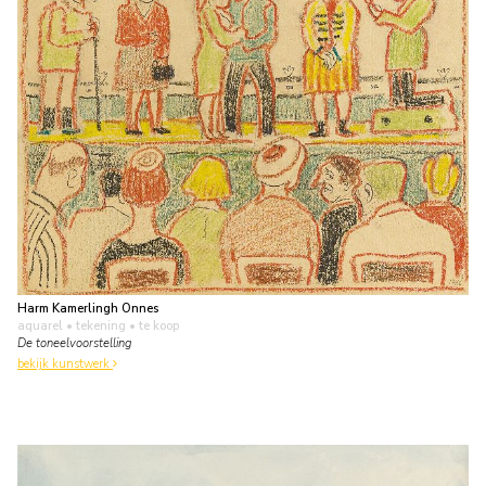
Harm Kamerlingh Onnes
aquarel • tekening
• te koop
De toneelvoorstelling
bekijk kunstwerk