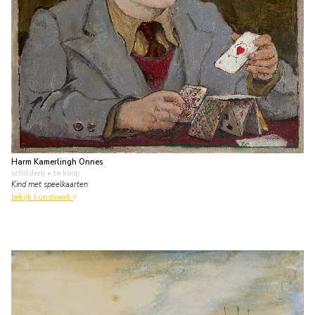
Harm Kamerlingh Onnes
schilderij
• te koop
Kind met speelkaarten
bekijk kunstwerk