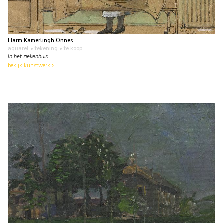
Harm Kamerlingh Onnes
aquarel • tekening
• te koop
In het ziekenhuis
bekijk kunstwerk