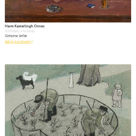
Harm Kamerlingh Onnes
schilderij
• te koop
Geheime liefde
bekijk kunstwerk