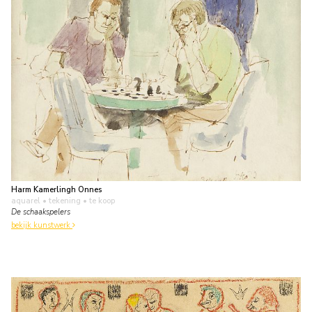
Harm Kamerlingh Onnes
aquarel • tekening
• te koop
De schaakspelers
bekijk kunstwerk