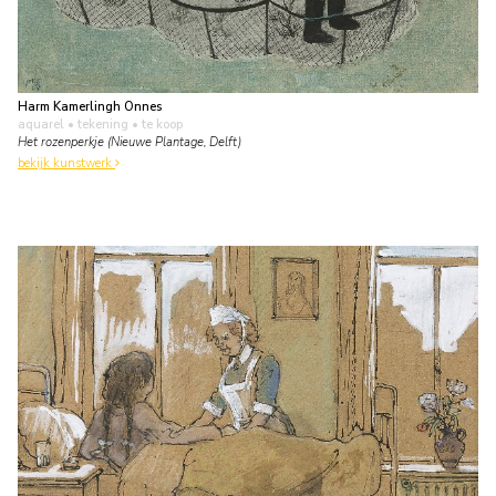
Harm Kamerlingh Onnes
aquarel • tekening
• te koop
Het rozenperkje (Nieuwe Plantage, Delft)
bekijk kunstwerk