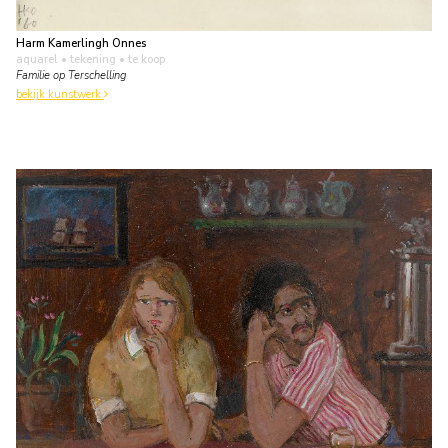
Harm Kamerlingh Onnes
aquarel • tekening
• te koop
Familie op Terschelling
bekijk kunstwerk