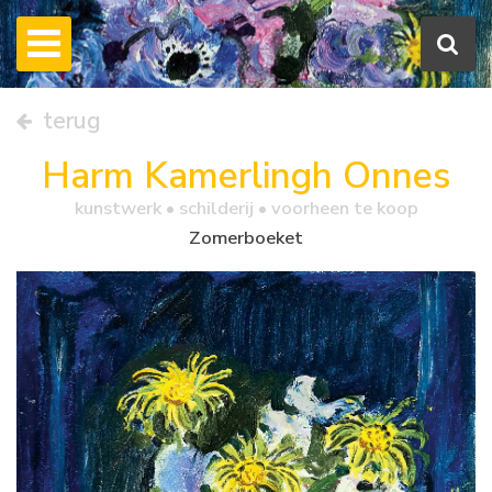
terug
Harm Kamerlingh Onnes
kunstwerk •
schilderij
• voorheen te koop
Zomerboeket