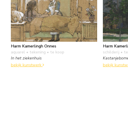
Harm Kamerlingh Onnes
Harm Kamerl
aquarel • tekening
• te koop
schilderij
• te
In het ziekenhuis
Kastanjebom
bekijk kunstwerk
bekijk kunst