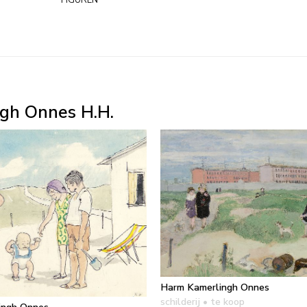
gh Onnes H.H.
Harm Kamerlingh Onnes
schilderij
• te koop
ingh Onnes