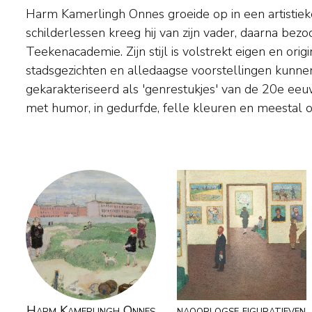
Harm Kamerlingh Onnes groeide op in een artistieke 
Onderwerpen vond de schilder rond zijn woonplaatse
schilderlessen kreeg hij van zijn vader, daarna bezo
Voorschoten en op Terschelling, waar in Midsland het fa
Teekenacademie. Zijn stijl is volstrekt eigen en origi
stond. Vanaf 1933 experimenteert hij daarnaast met het draai
stadsgezichten en alledaagse voorstellingen kunn
beschilderen van keramiek. Daarin combineert hij 
gekarakteriseerd als 'genrestukjes' van de 20e eeuw
glazuren, samen met zijn oom Hugo Tutein Noltheni
met humor, in gedurfde, felle kleuren en meestal o
Harm Kamerlingh Onnes
naoorlogse figuratieven