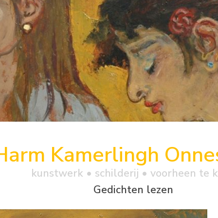
Harm Kamerlingh Onne
kunstwerk •
schilderij
• voorheen te 
Gedichten lezen