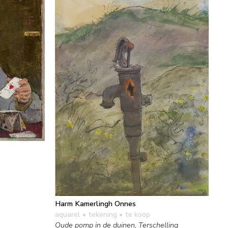
Harm Kamerlingh Onnes
aquarel • tekening
• te koop
Oude pomp in de duinen, Terschelling