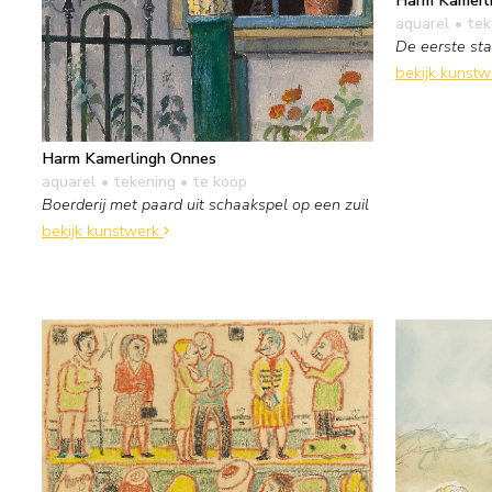
aquarel • te
De eerste sta
bekijk kunst
Harm Kamerlingh Onnes
aquarel • tekening
• te koop
Boerderij met paard uit schaakspel op een zuil
bekijk kunstwerk