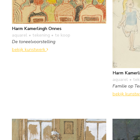
Harm Kamerlingh Onnes
aquarel • tekening
• te koop
De toneelvoorstelling
bekijk kunstwerk
Harm Kamerl
aquarel • te
Familie op Te
bekijk kunst