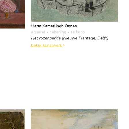
Harm Kamerlingh Onnes
aquarel • tekening
• te koop
Het rozenperkje (Nieuwe Plantage, Delft)
bekijk kunstwerk