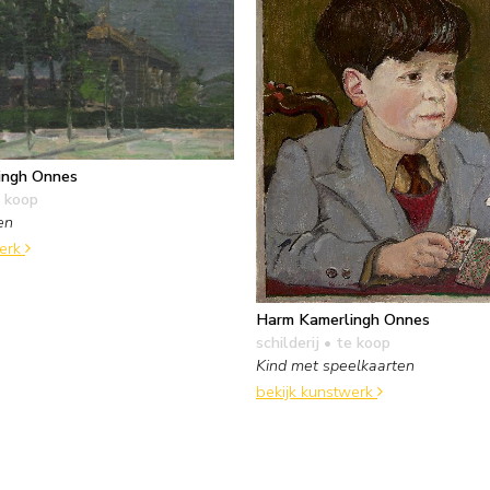
ingh Onnes
 koop
en
werk
Harm Kamerlingh Onnes
schilderij
• te koop
Kind met speelkaarten
bekijk kunstwerk