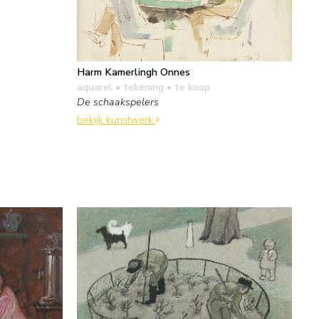
Harm Kamerlingh Onnes
aquarel • tekening
• te koop
De schaakspelers
bekijk kunstwerk