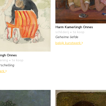
Harm Kamerlingh Onnes
schilderij
• te koop
Geheime liefde
bekijk kunstwerk
ingh Onnes
kening
• te koop
rschelling
werk