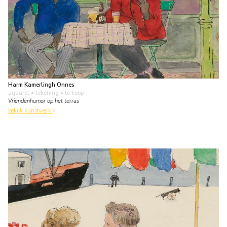
Harm Kamerlingh Onnes
aquarel • tekening
• te koop
Vriendenhumor op het terras
bekijk kunstwerk