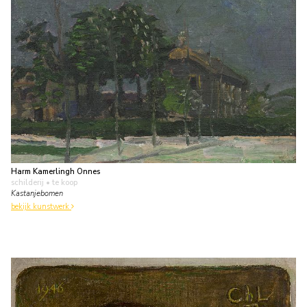
Harm Kamerlingh Onnes
schilderij
• te koop
Kastanjebomen
bekijk kunstwerk