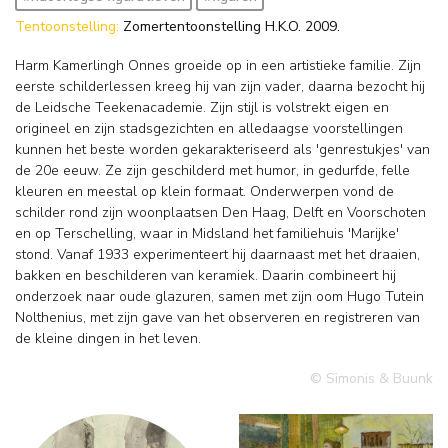
Tentoonstelling:
Zomertentoonstelling H.K.O. 2009.
Harm Kamerlingh Onnes groeide op in een artistieke familie. Zijn
eerste schilderlessen kreeg hij van zijn vader, daarna bezocht hij
de Leidsche Teekenacademie. Zijn stijl is volstrekt eigen en
origineel en zijn stadsgezichten en alledaagse voorstellingen
kunnen het beste worden gekarakteriseerd als 'genrestukjes' van
de 20e eeuw. Ze zijn geschilderd met humor, in gedurfde, felle
kleuren en meestal op klein formaat. Onderwerpen vond de
schilder rond zijn woonplaatsen Den Haag, Delft en Voorschoten
en op Terschelling, waar in Midsland het familiehuis 'Marijke'
stond. Vanaf 1933 experimenteert hij daarnaast met het draaien,
bakken en beschilderen van keramiek. Daarin combineert hij
onderzoek naar oude glazuren, samen met zijn oom Hugo Tutein
Nolthenius, met zijn gave van het observeren en registreren van
de kleine dingen in het leven.
© Simonis & Buunk