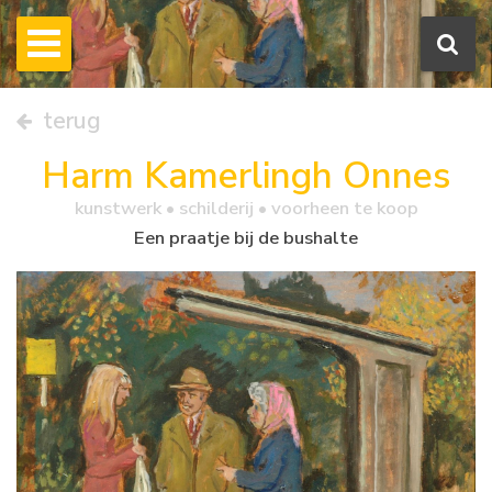
terug
Harm Kamerlingh Onnes
kunstwerk •
schilderij
• voorheen te koop
Een praatje bij de bushalte