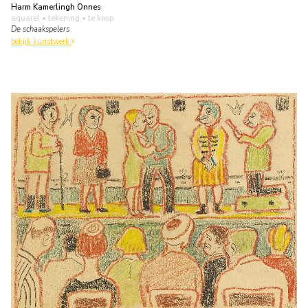
Harm Kamerlingh Onnes
aquarel • tekening
• te koop
De schaakspelers
bekijk kunstwerk