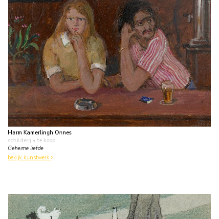
Harm Kamerlingh Onnes
schilderij
• te koop
Geheime liefde
bekijk kunstwerk