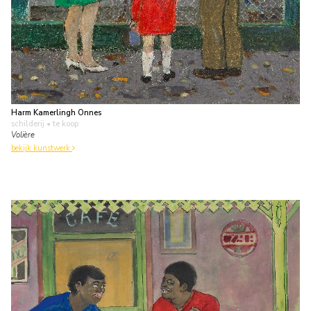
Harm Kamerlingh Onnes
schilderij
• te koop
Volière
bekijk kunstwerk