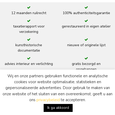
12 maanden ruilrecht
100% authenticiteitsgarantie
taxatierapport voor
gerestaureerd in eigen atelier
verzekering
kunsthistorische
nieuwe of originele lijst
documentatie
advies interieur en verlichting
gratis bezorgd en
opgehangen
Wij en onze partners gebruiken functionele en analytische
terug
cookies voor website optimalisatie, statistieken en
gepersonaliseerde advertenties. Door gebruik te maken van
onze website of het sluiten van een overeenkomst, geeft u aan
ons
privacybeleid
te accepteren.
Kunsthandel Simonis & Buunk
Ik ga akkoord