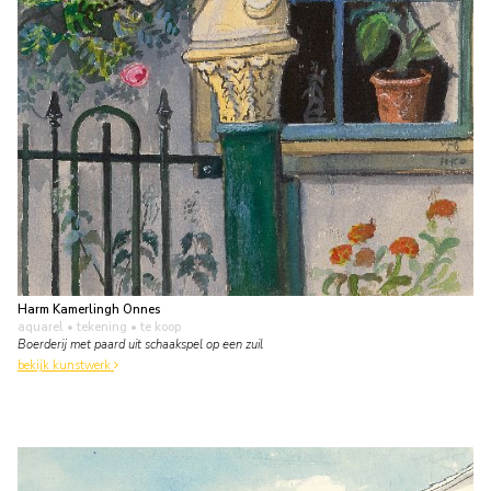
Harm Kamerlingh Onnes
aquarel • tekening
• te koop
Boerderij met paard uit schaakspel op een zuil
bekijk kunstwerk