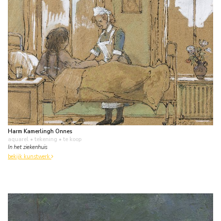
Harm Kamerlingh Onnes
aquarel • tekening
• te koop
In het ziekenhuis
bekijk kunstwerk