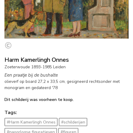
Harm Kamerlingh Onnes
Zoeterwoude 1893-1985 Leiden
Een praatje bij de bushalte
olieverf op board
27,2
x
33,5
cm, gesigneerd rechtsonder met
monogram en
gedateerd '78
Dit schilderij was voorheen te koop.
Tags:
#Harm Kamerlingh Onnes
#schilderijen
#naoorlogse figuratieven
#figuren