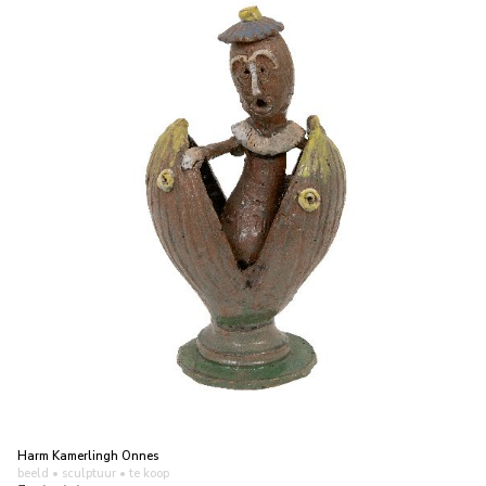
Harm Kamerlingh Onnes
beeld • sculptuur
• te koop