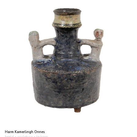
Harm Kamerlingh Onnes
beeld • sculptuur
• te koop