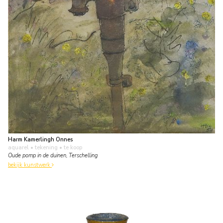
Harm Kamerlingh Onnes
aquarel • tekening
• te koop
Oude pomp in de duinen, Terschelling
bekijk kunstwerk