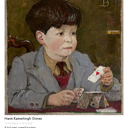
Harm Kamerlingh Onnes
schilderij
• te koop
Kind met speelkaarten