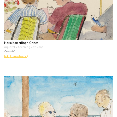
Harm Kamerlingh Onnes
aquarel • tekening
• te koop
Zeezicht
bekijk kunstwerk