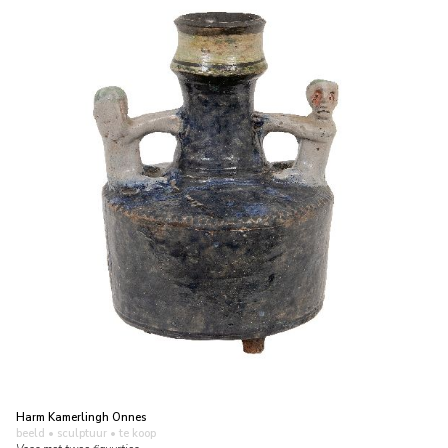
Harm Kamerlingh Onnes
beeld • sculptuur
• te koop