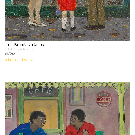
Harm Kamerlingh Onnes
schilderij
• te koop
Volière
bekijk kunstwerk