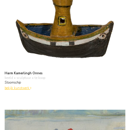
Harm Kamerlingh Onnes
beeld • sculptuur
• te koop
Stoomschip
bekijk kunstwerk