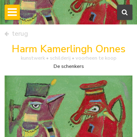
terug
Harm Kamerlingh Onnes
kunstwerk •
schilderij
• voorheen te koop
De schenkers