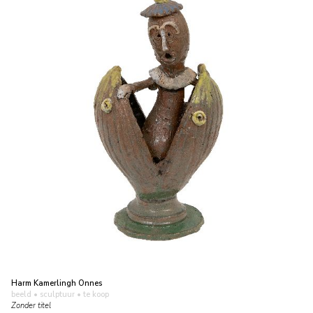
Harm Kamerlingh Onnes
beeld • sculptuur
• te koop
Zonder titel