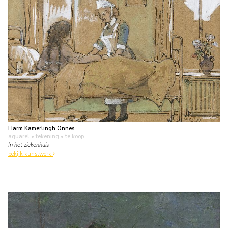
Harm Kamerlingh Onnes
aquarel • tekening
• te koop
In het ziekenhuis
bekijk kunstwerk