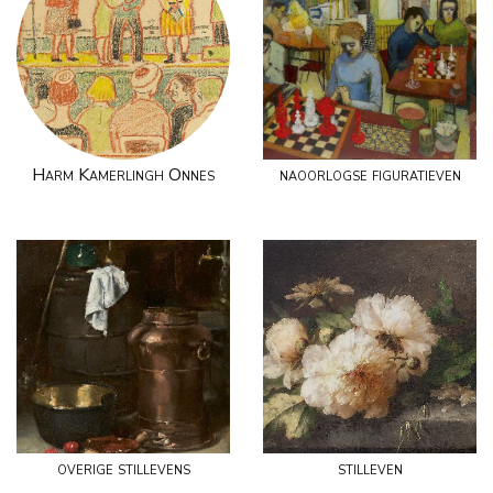
Harm Kamerlingh Onnes
naoorlogse figuratieven
overige stillevens
stilleven