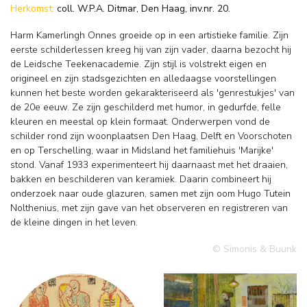
Herkomst:
coll. W.P.A. Ditmar, Den Haag, inv.nr. 20.
Harm Kamerlingh Onnes groeide op in een artistieke familie. Zijn
eerste schilderlessen kreeg hij van zijn vader, daarna bezocht hij
de Leidsche Teekenacademie. Zijn stijl is volstrekt eigen en
origineel en zijn stadsgezichten en alledaagse voorstellingen
kunnen het beste worden gekarakteriseerd als 'genrestukjes' van
de 20e eeuw. Ze zijn geschilderd met humor, in gedurfde, felle
kleuren en meestal op klein formaat. Onderwerpen vond de
schilder rond zijn woonplaatsen Den Haag, Delft en Voorschoten
en op Terschelling, waar in Midsland het familiehuis 'Marijke'
stond. Vanaf 1933 experimenteert hij daarnaast met het draaien,
bakken en beschilderen van keramiek. Daarin combineert hij
onderzoek naar oude glazuren, samen met zijn oom Hugo Tutein
Nolthenius, met zijn gave van het observeren en registreren van
de kleine dingen in het leven.
© Simonis & Buunk