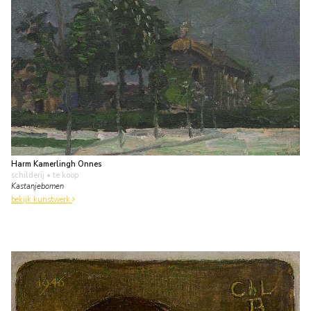
Harm Kamerlingh Onnes
schilderij
• te koop
Kastanjebomen
bekijk kunstwerk