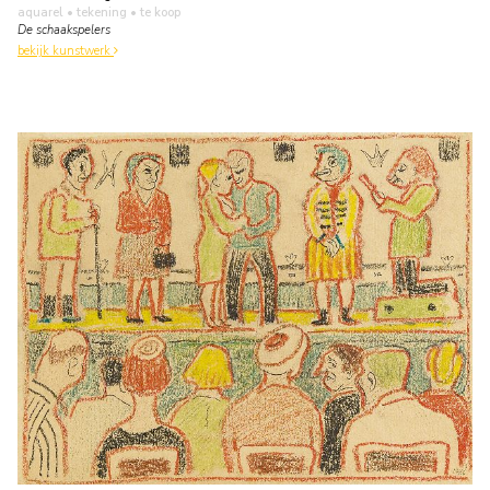
aquarel • tekening
• te koop
De schaakspelers
bekijk kunstwerk