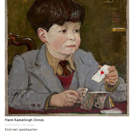
Harm Kamerlingh Onnes
schilderij
• te koop
Kind met speelkaarten