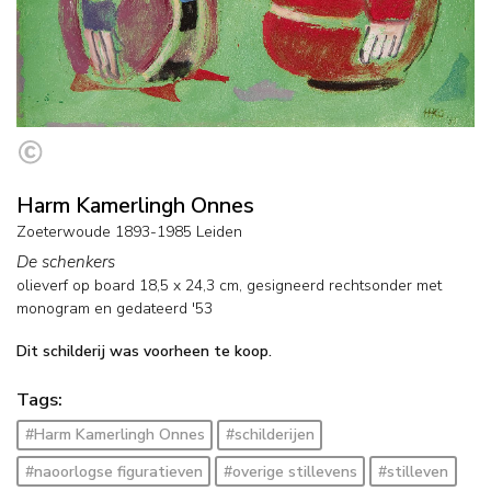
Harm Kamerlingh Onnes
Zoeterwoude 1893-1985 Leiden
De schenkers
olieverf op board
18,5
x
24,3
cm, gesigneerd rechtsonder met
monogram en
gedateerd '53
Dit schilderij was voorheen te koop.
Tags:
#Harm Kamerlingh Onnes
#schilderijen
#naoorlogse figuratieven
#overige stillevens
#stilleven