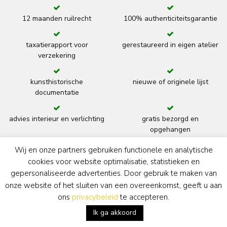
12 maanden ruilrecht
100% authenticiteitsgarantie
taxatierapport voor
gerestaureerd in eigen atelier
verzekering
kunsthistorische
nieuwe of originele lijst
documentatie
advies interieur en verlichting
gratis bezorgd en
opgehangen
Wij en onze partners gebruiken functionele en analytische
terug
cookies voor website optimalisatie, statistieken en
gepersonaliseerde advertenties. Door gebruik te maken van
onze website of het sluiten van een overeenkomst, geeft u aan
Kunsthandel Simonis & Buunk
ons
privacybeleid
te accepteren.
Ik ga akkoord