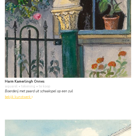
Harm Kamerlingh Onnes
aquarel • tekening
• te koop
Boerderij met paard uit schaakspel op een zuil
bekijk kunstwerk