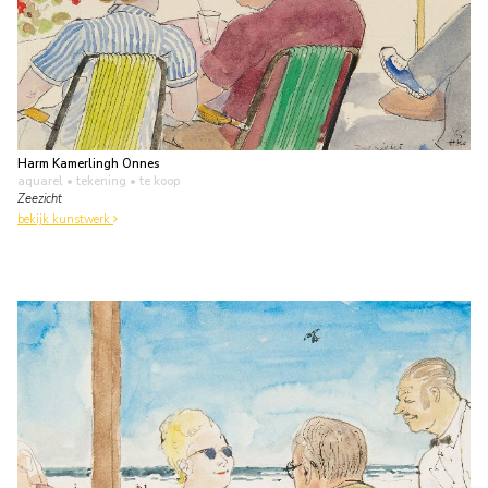
Harm Kamerlingh Onnes
aquarel • tekening
• te koop
Zeezicht
bekijk kunstwerk