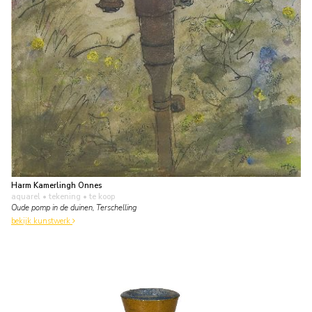
Harm Kamerlingh Onnes
aquarel • tekening
• te koop
Oude pomp in de duinen, Terschelling
bekijk kunstwerk