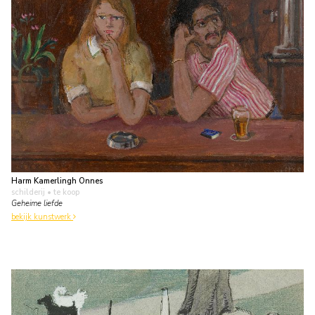
Harm Kamerlingh Onnes
schilderij
• te koop
Geheime liefde
bekijk kunstwerk