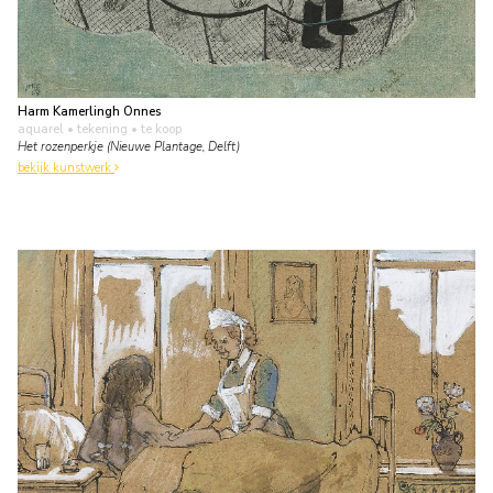
Harm Kamerlingh Onnes
aquarel • tekening
• te koop
Het rozenperkje (Nieuwe Plantage, Delft)
bekijk kunstwerk