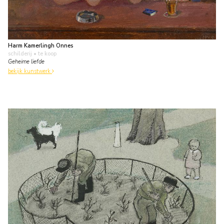
Harm Kamerlingh Onnes
schilderij
• te koop
Geheime liefde
bekijk kunstwerk