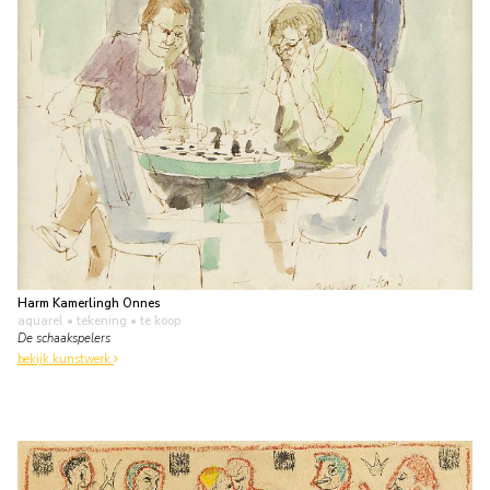
Harm Kamerlingh Onnes
aquarel • tekening
• te koop
De schaakspelers
bekijk kunstwerk