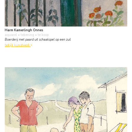
Harm Kamerlingh Onnes
aquarel • tekening
• te koop
Boerderij met paard uit schaakspel op een zuil
bekijk kunstwerk