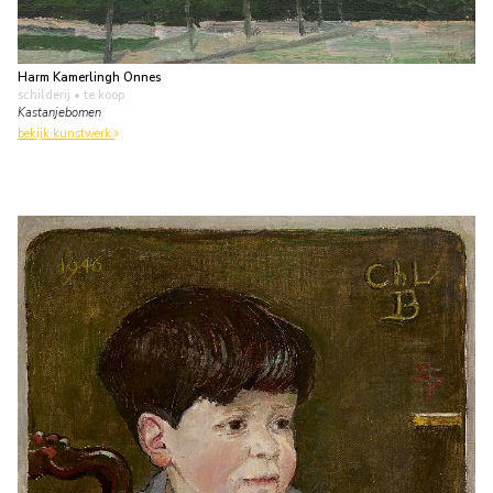
Harm Kamerlingh Onnes
schilderij
• te koop
Kastanjebomen
bekijk kunstwerk