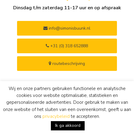
Dinsdag t/m zaterdag 11-17 uur en op afspraak
info@simonisbuunk.nl
+31 (0) 318 652888
routebeschrijving
Wij en onze partners gebruiken functionele en analytische
12 maanden ruilrecht
100% authenticiteitsgarantie
cookies voor website optimalisatie, statistieken en
gepersonaliseerde advertenties. Door gebruik te maken van
onze website of het sluiten van een overeenkomst, geeft u aan
taxatierapport voor
gerestaureerd in eigen atelier
ons
privacybeleid
te accepteren.
verzekering
Ik ga akkoord
kunsthistorische
nieuwe of originele lijst