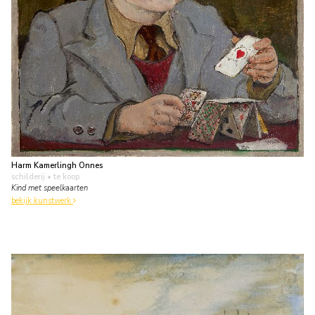
Harm Kamerlingh Onnes
schilderij
• te koop
Kind met speelkaarten
bekijk kunstwerk