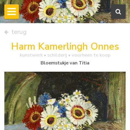
terug
Harm Kamerlingh Onnes
kunstwerk •
schilderij
• voorheen te koop
Bloemstukje van Titia