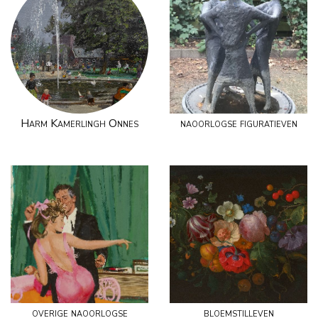
Harm Kamerlingh Onnes
naoorlogse figuratieven
overige naoorlogse
bloemstilleven