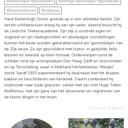
#naoorlogse figuratieven
#overige naoorlogse figuratieven
#bloemstilleven
#stilleven
Harm Kamerlingh Onnes groeide op in een artistieke familie. Zijn
eerste schilderlessen kreeg hij van zijn vader, daarna bezocht hij
de Leidsche Teekenacademie. Zijn stijl is volstrekt eigen en
origineel en zijn stadsgezichten en alledaagse voorstellingen
kunnen het beste worden gekarakteriseerd als 'genrestukjes' van
de 20e eeuw. Ze zijn geschilderd met humor, in gedurfde, felle
kleuren en meestal op klein formaat. Onderwerpen vond de
schilder rond zijn woonplaatsen Den Haag, Delft en Voorschoten
en op Terschelling, waar in Midsland het familiehuis 'Marijke'
stond. Vanaf 1933 experimenteert hij daarnaast met het draaien,
bakken en beschilderen van keramiek. Daarin combineert hij
onderzoek naar oude glazuren, samen met zijn oom Hugo Tutein
Nolthenius, met zijn gave van het observeren en registreren van
de kleine dingen in het leven.
© Simonis & Buunk