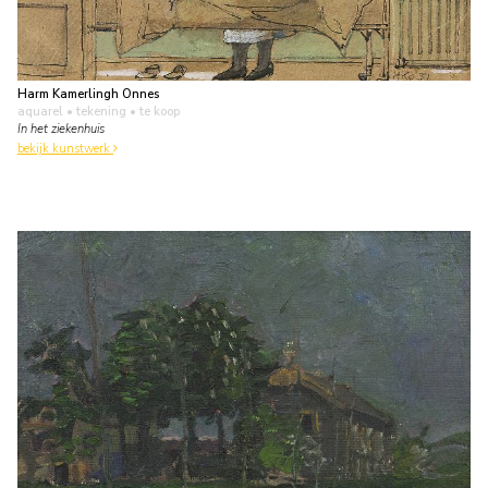
Harm Kamerlingh Onnes
aquarel • tekening
• te koop
In het ziekenhuis
bekijk kunstwerk