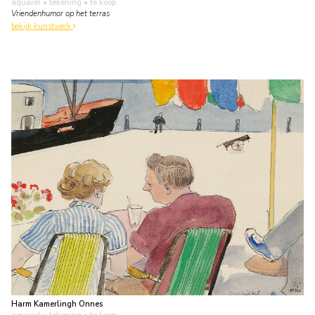
aquarel • tekening
• te koop
Vriendenhumor op het terras
bekijk kunstwerk
Harm Kamerlingh Onnes