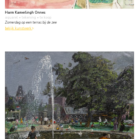
Harm Kamerlingh Onnes
aquarel • tekening
• te koop
Zomerdag op een terras bij de zee
bekijk kunstwerk