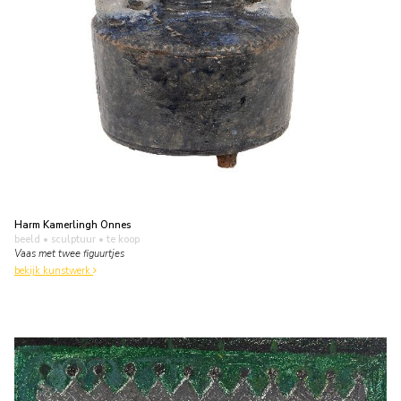
Harm Kamerlingh Onnes
beeld • sculptuur
• te koop
Vaas met twee figuurtjes
bekijk kunstwerk