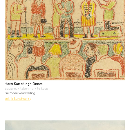
Harm Kamerlingh Onnes
aquarel • tekening
• te koop
De toneelvoorstelling
bekijk kunstwerk