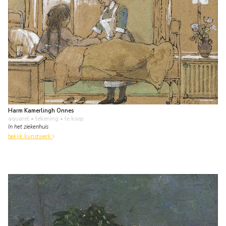
Harm Kamerlingh Onnes
aquarel • tekening
• te koop
In het ziekenhuis
bekijk kunstwerk