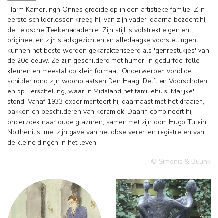
Harm Kamerlingh Onnes groeide op in een artistieke familie. Zijn
eerste schilderlessen kreeg hij van zijn vader, daarna bezocht hij
de Leidsche Teekenacademie. Zijn stijl is volstrekt eigen en
origineel en zijn stadsgezichten en alledaagse voorstellingen
kunnen het beste worden gekarakteriseerd als 'genrestukjes' van
de 20e eeuw. Ze zijn geschilderd met humor, in gedurfde, felle
kleuren en meestal op klein formaat. Onderwerpen vond de
schilder rond zijn woonplaatsen Den Haag, Delft en Voorschoten
en op Terschelling, waar in Midsland het familiehuis 'Marijke'
stond. Vanaf 1933 experimenteert hij daarnaast met het draaien,
bakken en beschilderen van keramiek. Daarin combineert hij
onderzoek naar oude glazuren, samen met zijn oom Hugo Tutein
Nolthenius, met zijn gave van het observeren en registreren van
de kleine dingen in het leven.
© Simonis & Buunk