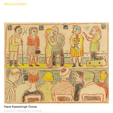
bekijk kunstwerk
Harm Kamerlingh Onnes
aquarel • tekening
• te koop