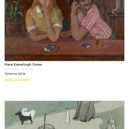
Harm Kamerlingh Onnes
schilderij
• te koop
Geheime liefde
bekijk kunstwerk