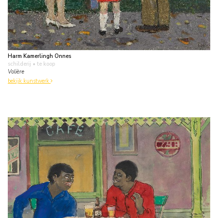
Harm Kamerlingh Onnes
schilderij
• te koop
Volière
bekijk kunstwerk