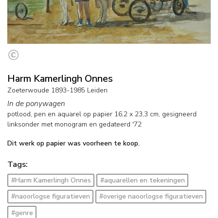
Harm Kamerlingh Onnes
Zoeterwoude 1893-1985 Leiden
In de ponywagen
potlood, pen en aquarel op papier
16,2
x
23,3
cm, gesigneerd
linksonder met monogram en
gedateerd '72
Dit werk op papier was voorheen te koop.
Tags:
#Harm Kamerlingh Onnes
#aquarellen en tekeningen
#naoorlogse figuratieven
#overige naoorlogse figuratieven
#genre