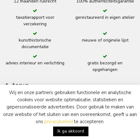
12 maanden ruilrecht
100% authenticiteitsgarantie
taxatierapport voor
gerestaureerd in eigen atelier
verzekering
kunsthistorische
nieuwe of originele lijst
documentatie
advies interieur en verlichting
gratis bezorgd en
opgehangen
terug
Wij en onze partners gebruiken functionele en analytische
cookies voor website optimalisatie, statistieken en
gepersonaliseerde advertenties. Door gebruik te maken van
Kunsthandel Simonis & Buunk
onze website of het sluiten van een overeenkomst, geeft u aan
ons
privacybeleid
te accepteren.
Ik ga akkoord
De Salons van de 19e Eeuw
Notaris Fischerstraat 30