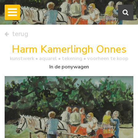
terug
Harm Kamerlingh Onnes
kunstwerk •
aquarel
• tekening • voorheen te koop
In de ponywagen