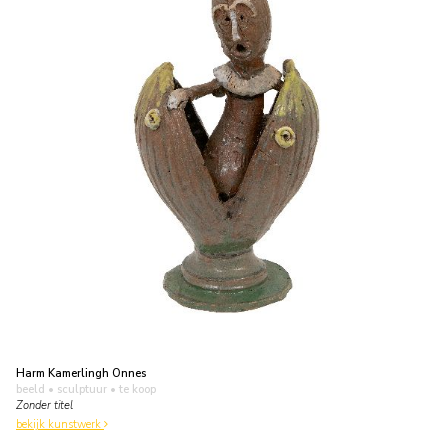
Harm Kamerlingh Onnes
beeld • sculptuur
• te koop
Zonder titel
bekijk kunstwerk