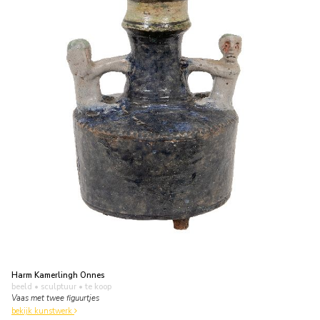
Harm Kamerlingh Onnes
beeld • sculptuur
• te koop
Vaas met twee figuurtjes
bekijk kunstwerk