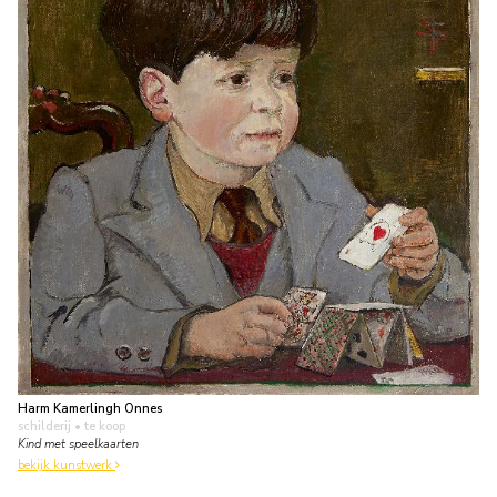
Harm Kamerlingh Onnes
schilderij
• te koop
Kind met speelkaarten
bekijk kunstwerk