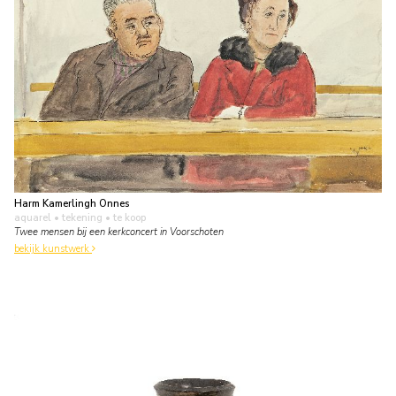
Harm Kamerlingh Onnes
aquarel • tekening
• te koop
Twee mensen bij een kerkconcert in Voorschoten
bekijk kunstwerk