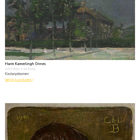
Harm Kamerlingh Onnes
schilderij
• te koop
Kastanjebomen
bekijk kunstwerk