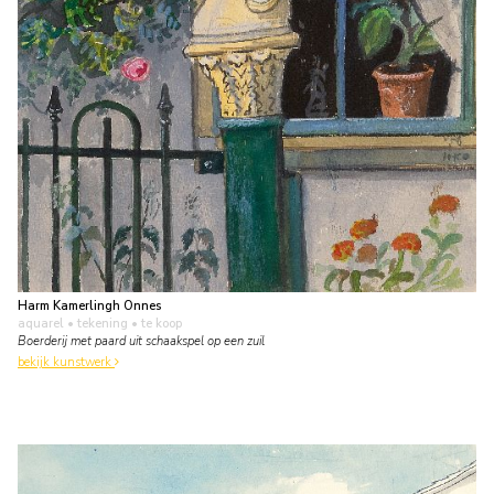
Harm Kamerlingh Onnes
aquarel • tekening
• te koop
Boerderij met paard uit schaakspel op een zuil
bekijk kunstwerk