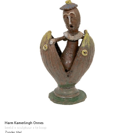
Harm Kamerlingh Onnes
beeld • sculptuur
• te koop
Zonder titel