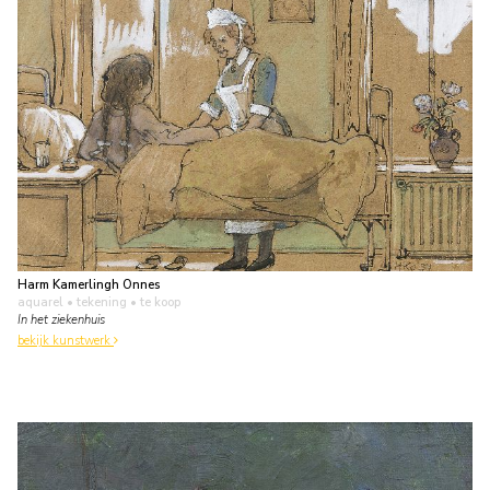
Harm Kamerlingh Onnes
aquarel • tekening
• te koop
In het ziekenhuis
bekijk kunstwerk