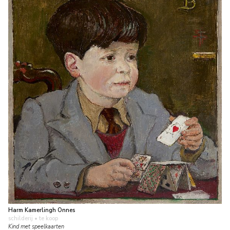
Harm Kamerlingh Onnes
schilderij
• te koop
Kind met speelkaarten