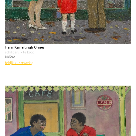
Harm Kamerlingh Onnes
schilderij
• te koop
Volière
bekijk kunstwerk