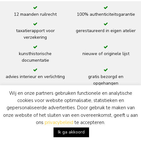
12 maanden ruilrecht
100% authenticiteitsgarantie
taxatierapport voor
gerestaureerd in eigen atelier
verzekering
kunsthistorische
nieuwe of originele lijst
documentatie
advies interieur en verlichting
gratis bezorgd en
opgehangen
Wij en onze partners gebruiken functionele en analytische
terug
cookies voor website optimalisatie, statistieken en
gepersonaliseerde advertenties. Door gebruik te maken van
onze website of het sluiten van een overeenkomst, geeft u aan
ons
privacybeleid
te accepteren.
Kunsthandel Simonis & Buunk
Ik ga akkoord