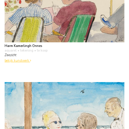
Harm Kamerlingh Onnes
aquarel • tekening
• te koop
Zeezicht
bekijk kunstwerk