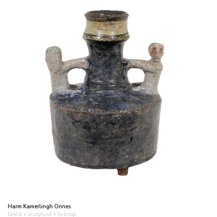
Harm Kamerlingh Onnes
beeld • sculptuur
• te koop