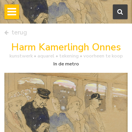
terug
Harm Kamerlingh Onnes
kunstwerk •
aquarel
• tekening • voorheen te koop
In de metro