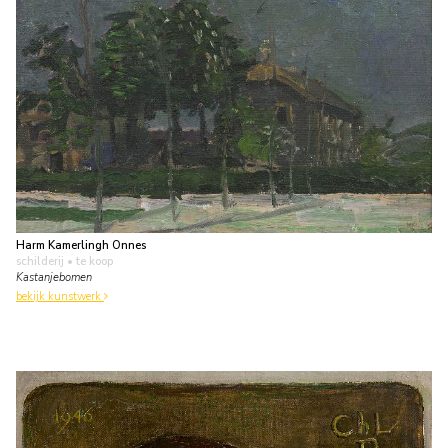
Harm Kamerlingh Onnes
schilderij
• te koop
Kastanjebomen
bekijk kunstwerk