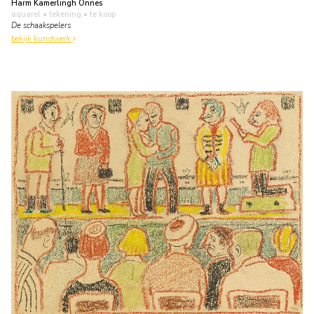
Harm Kamerlingh Onnes
aquarel • tekening
• te koop
De schaakspelers
bekijk kunstwerk