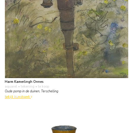
Harm Kamerlingh Onnes
aquarel • tekening
• te koop
Oude pomp in de duinen, Terschelling
bekijk kunstwerk