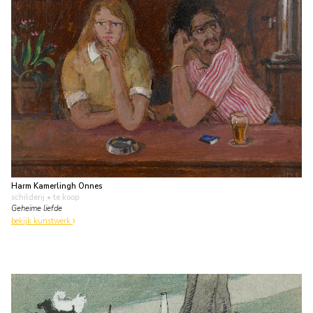
Harm Kamerlingh Onnes
schilderij
• te koop
Geheime liefde
bekijk kunstwerk