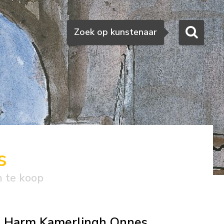
Zoeken
Zoek op kunstenaar
s
n te koop
Harm Kamerlingh Onnes