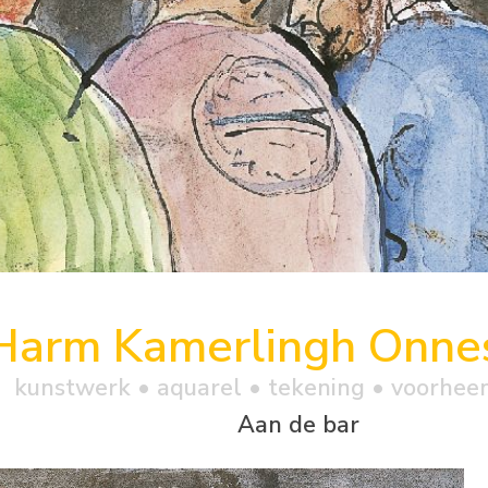
Harm Kamerlingh Onne
kunstwerk •
aquarel
• tekening • voorhee
Aan de bar