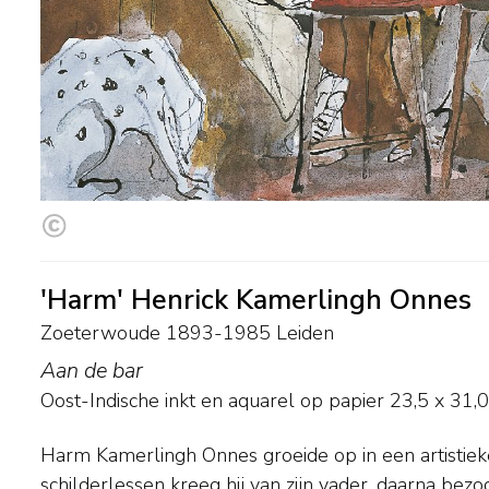
'Harm' Henrick Kamerlingh Onnes
Zoeterwoude 1893-1985 Leiden
Aan de bar
Oost-Indische inkt en aquarel op papier
23,5
x
31,0
Harm Kamerlingh Onnes groeide op in een artistieke 
Onderwerpen vond de schilder rond zijn woonplaatse
schilderlessen kreeg hij van zijn vader, daarna bezo
Voorschoten en op Terschelling, waar in Midsland het fa