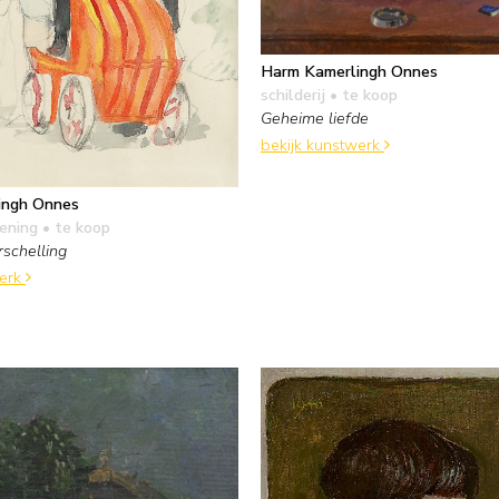
Harm Kamerlingh Onnes
schilderij
• te koop
Geheime liefde
bekijk kunstwerk
ingh Onnes
kening
• te koop
rschelling
werk