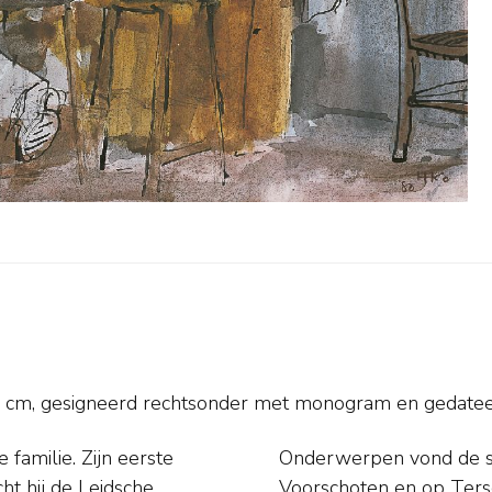
cm, gesigneerd rechtsonder met monogram en
gedatee
familie. Zijn eerste
n Den Haag, Delft en
cht hij de Leidsche
miliehuis 'Marijke'