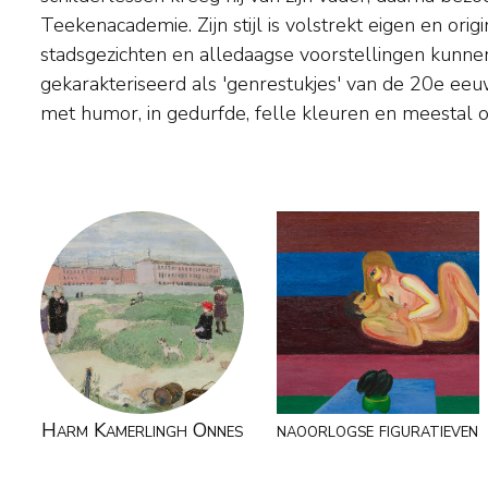
Teekenacademie. Zijn stijl is volstrekt eigen en origi
stond. Vanaf 1933 experimenteert hij daarnaast met het draai
stadsgezichten en alledaagse voorstellingen kunn
beschilderen van keramiek. Daarin combineert hij 
gekarakteriseerd als 'genrestukjes' van de 20e eeuw
glazuren, samen met zijn oom Hugo Tutein Noltheni
met humor, in gedurfde, felle kleuren en meestal o
Harm Kamerlingh Onnes
naoorlogse figuratieven