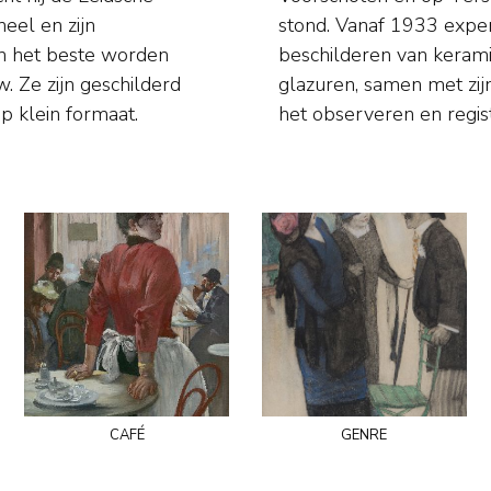
neel en zijn
en, bakken en
en het beste worden
onderzoek naar oude
. Ze zijn geschilderd
us, met zijn gave van
p klein formaat.
het observeren en regist
café
genre