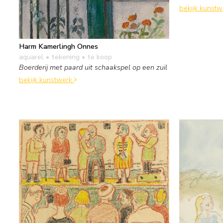
bekijk kunst
Harm Kamerlingh Onnes
aquarel • tekening
• te koop
Boerderij met paard uit schaakspel op een zuil
bekijk kunstwerk