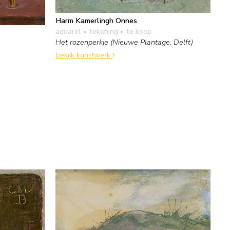
Harm Kamerlingh Onnes
aquarel • tekening
• te koop
Het rozenperkje (Nieuwe Plantage, Delft)
bekijk kunstwerk