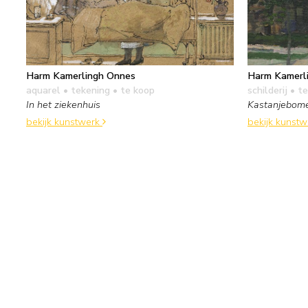
Harm Kamerlingh Onnes
Harm Kamerl
aquarel • tekening
• te koop
schilderij
• te
In het ziekenhuis
Kastanjebom
bekijk kunstwerk
bekijk kunst