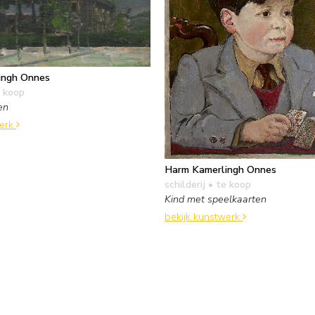
ingh Onnes
 koop
en
werk
Harm Kamerlingh Onnes
schilderij
• te koop
Kind met speelkaarten
bekijk kunstwerk