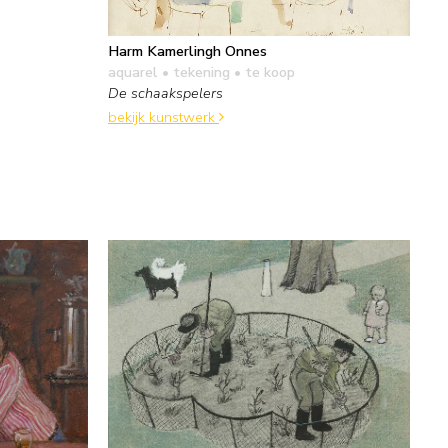
Harm Kamerlingh Onnes
aquarel • tekening
• te koop
De schaakspelers
bekijk kunstwerk