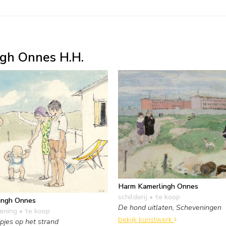
gh Onnes H.H.
Harm Kamerlingh Onnes
schilderij
• te koop
ingh Onnes
De hond uitlaten, Scheveningen
kening
• te koop
bekijk kunstwerk
pjes op het strand