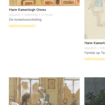
Harm Kamerlingh Onnes
aquarel • tekening
• te koop
De toneelvoorstelling
bekijk kunstwerk
Harm Kamerl
aquarel • te
Familie op Te
bekijk kunst