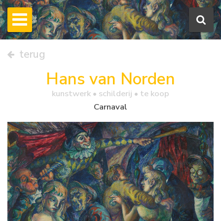
terug
Hans van Norden
kunstwerk •
schilderij
• te koop
Carnaval