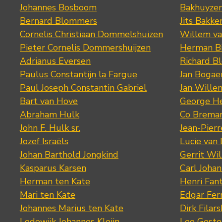
Johannes Bosboom
Bakhuyze
Bernard Blommers
Jits Bakke
Cornelis Christiaan Dommelshuizen
Willem va
Pieter Cornelis Dommershuijzen
Herman Bi
Adrianus Eversen
Richard B
Paulus Constantijn la Fargue
Jan Bogae
Paul Joseph Constantin Gabriel
Jan Wille
Bart van Hove
George He
Abraham Hulk
Co Brema
John F. Hulk sr.
Jean-Pier
Jozef Israëls
Lucie van 
Johan Barthold Jongkind
Gerrit Wil
Kasparus Karsen
Carl Joha
Herman ten Kate
Henri Fan
Mari ten Kate
Edgar Fer
Johannes Marius ten Kate
Dirk Filars
Lodewijk Johannes Kleijn
Leo Geste