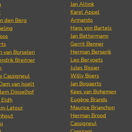
Jan Altink
n
Karel Appel
r
Armando
n den Berg
Hans von Bartels
eling
Jan Battermann
loos
Gerrit Benner
rts
Herman Berserik
m van Borselen
Leo Bervoets
ndrik Breitner
Jules Bissier
n
Willy Boers
re Cassigneul
Jan Bogaerts
Dam van Isselt
Kees van Bohemen
lem Dijsselhof
Eugène Brands
n Eldh
Maurice Brianchon
tin-Latour
Herman Brood
nhout
Cassigneul
ki
Constant
l