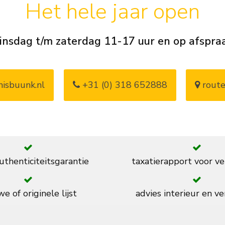
Het hele jaar open
insdag t/m zaterdag 11-17 uur en op afspra
isbuunk.nl
+31 (0) 318 652888
route
thenticiteitsgarantie
taxatierapport voor ve
e of originele lijst
advies interieur en ve