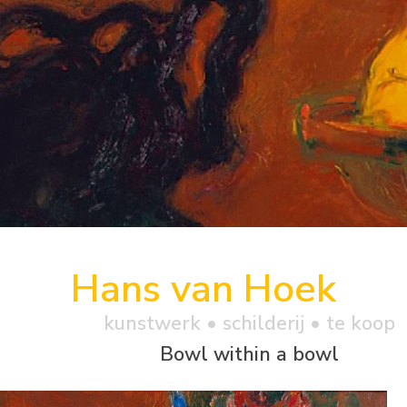
Hans van Hoek
kunstwerk •
schilderij
• te koop
Bowl within a bowl