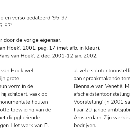
so en
verso gedateerd '95-97
95-97'
 door de vorige eigenaar.
n Hoek', 2001, pag. 17 (met afb. in kleur).
ans van Hoek', 2 dec. 2001-12 jan. 2002.
ns van Hoek wel
ehad, en nam deel
ijn grote
ssel en de
hun vorm in de
 Parade’ (de
hij schildert, vaak op
 in 1984/1985) en ‘De
 monumentale houten
atrix in het kader van
volle toewijding van de
Stedelijk Museum in
met diepgloeiende
n diverse musea en
ngen. Het werk van El
bedrijven.