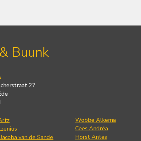
 & Buunk
s
scherstraat 27
Ede
d
Wobbe Alkema
Artz
Cees Andréa
tzenius
Horst Antes
 Jacoba van de Sande