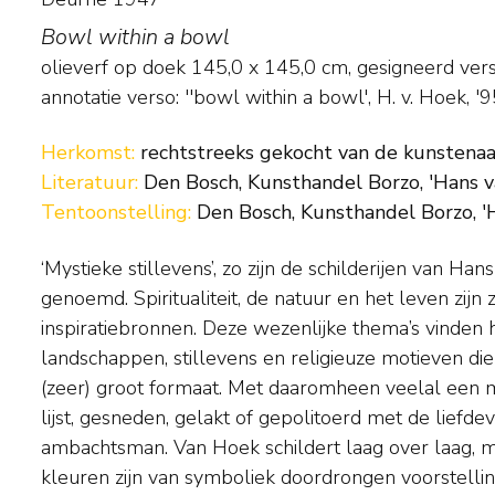
Bowl within a bowl
olieverf op doek
145,0
x
145,0
cm, gesigneerd ver
annotatie verso: ''bowl within a bowl', H. v. Hoek, '
Herkomst:
rechtstreeks gekocht van de kunstenaar
Literatuur:
Den Bosch, Kunsthandel Borzo, 'Hans va
Tentoonstelling:
Den Bosch, Kunsthandel Borzo, 'H
‘Mystieke stillevens’, zo zijn de schilderijen van Ha
al vele solotentoonstellingen in binnen- en buitenland g
genoemd. Spiritualiteit, de natuur en het leven zijn z
aan spraakmakende tentoonstellingen als de Documenta van Ka
inspiratiebronnen. Deze wezenlijke thema’s vinden 
Biënnale van Venetië. Maar ook ‘La Grande
landschappen, stillevens en religieuze motieven die 
afscheidstentoonstelling van directeur Edy de Wilde
(zeer) groot formaat. Met daaromheen veelal een
Voorstelling’ (in 2001 samengesteld door Koningin Be
lijst, gesneden, gelakt of gepolitoerd met de liefde
haar 20-jarige ambtsjubileum), beide in het 
ambachtsman. Van Hoek schildert laag over laag, 
Amsterdam. Zijn werk is opgenomen in de collectie va
kleuren zijn van symboliek doordrongen voorstelli