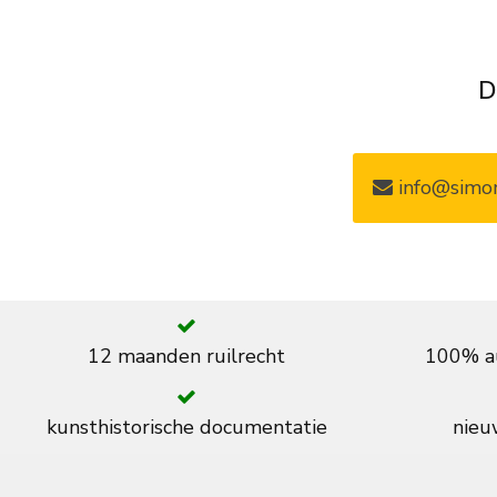
D
info@simon
12 maanden ruilrecht
100% au
kunsthistorische documentatie
nieuw