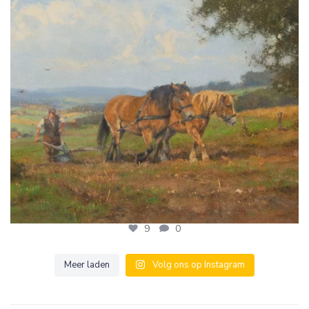
9
0
9
0
Meer laden
Volg ons op Instagram