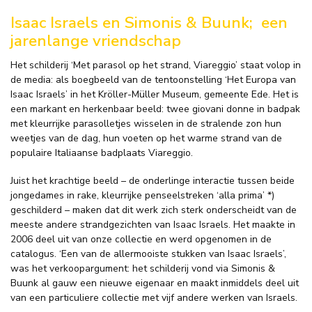
Isaac Israels en Simonis & Buunk;
een
jarenlange vriendschap
Het schilderij ‘Met parasol op het strand, Viareggio’ staat volop in
de media: als boegbeeld van de tentoonstelling ‘Het Europa van
Isaac Israels’ in het Kröller-Müller Museum, gemeente Ede. Het is
een markant en herkenbaar beeld: twee giovani donne in badpak
met kleurrijke parasolletjes wisselen in de stralende zon hun
weetjes van de dag, hun voeten op het warme strand van de
populaire Italiaanse badplaats Viareggio.
Juist het krachtige beeld – de onderlinge interactie tussen beide
jongedames in rake, kleurrijke penseelstreken ‘alla prima’ *)
geschilderd – maken dat dit werk zich sterk onderscheidt van de
meeste andere strandgezichten van Isaac Israels. Het maakte in
2006 deel uit van onze collectie en werd opgenomen in de
catalogus. ‘Een van de allermooiste stukken van Isaac Israels’,
was het verkoopargument: het schilderij vond via Simonis &
Buunk al gauw een nieuwe eigenaar en maakt inmiddels deel uit
van een particuliere collectie met vijf andere werken van Israels.