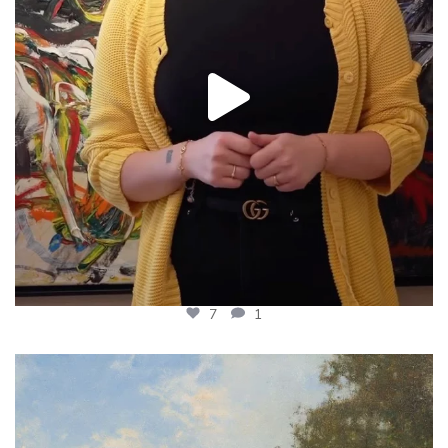
7
1
𝗪𝗮𝗮𝗿 𝗼𝗼𝗶𝘁 𝗝𝗮𝗻 𝗛𝗼𝗹𝘁𝗿𝘂𝗽
...