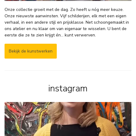
Onze collectie groeit met de dag. Zo heeft u nóg meer keuze.
Onze nieuwste aanwinsten. Vijf schilderijen, elk met een eigen
verhaal, in een andere stijl en prijsklasse. Net schoongemaakt in
ons atelier en nu klaar om van eigenaar te wisselen. U bent de
eerste die ze te zien krijgt én… kunt verwerven.
Bekijk de kunstwerken
instagram
𝗦𝗼𝗺𝗺𝗶𝗴𝗲 𝘀𝗰𝗵𝗶𝗹𝗱𝗲𝗿𝗶𝗷𝗲𝗻
...
7
1