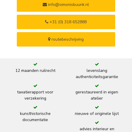
info@simonisbuunk.nl
+31 (0) 318 652888
routebeschrijving
12 maanden ruilrecht
levenslang
authenticiteitsgarantie
taxatierapport voor
gerestaureerd in eigen
verzekering
atelier
kunsthistorische
nieuwe of originele lijst
documentatie
advies interieur en