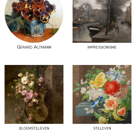
Gerard Altmann
impressionisme
bloemstilleven
stilleven