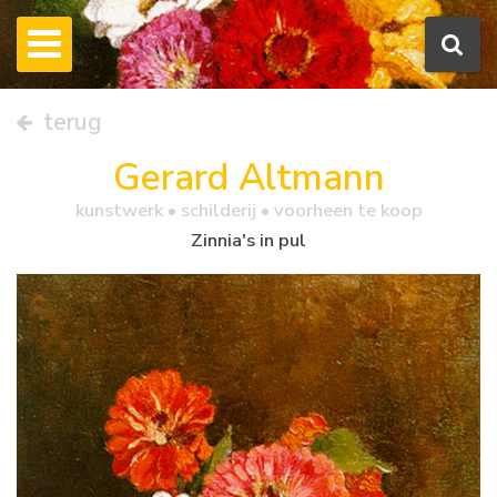
terug
Gerard Altmann
kunstwerk •
schilderij
• voorheen te koop
Zinnia's in pul