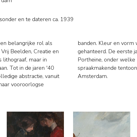
erdam
tsonder en
te dateren ca. 1939
en belangrijke rol als
kt autonome elementen
Vrij Beelden, Creatie en
stenaar het pseudoniem
 lithograaf, maar in
1946 deelnam aan de
an. Tot in de jaren '40
et Stedelijk Museum in
lledige abstractie, vanuit
Amsterdam.
 haar vooroorlogse