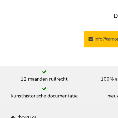
D
info@simon
12 maanden ruilrecht
100% au
kunsthistorische documentatie
nieuw
terug