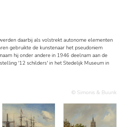
© Simonis & Buunk