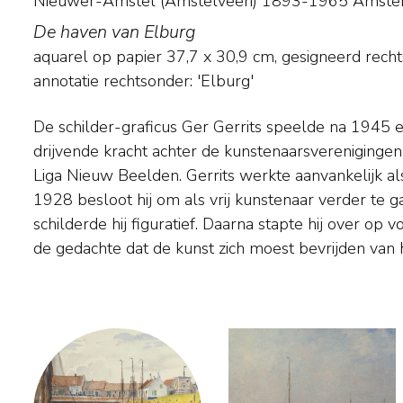
Nieuwer-Amstel (Amstelveen) 1893-1965 Amst
De haven van Elburg
aquarel op papier
37,7
x
30,9
cm, gesigneerd rech
annotatie rechtsonder: 'Elburg'
De schilder-graficus Ger Gerrits speelde na 1945 e
banden. Kleur en vorm werden daarbij als volstre
drijvende kracht achter de kunstenaarsverenigingen 
gehanteerd. De eerste jaren gebruikte de kun
Liga Nieuw Beelden. Gerrits werkte aanvankelijk als
Portheine, onder welke naam hij onder andere in 
1928 besloot hij om als vrij kunstenaar verder te ga
spraakmakende tentoonstelling '12 schilders' in h
schilderde hij figuratief. Daarna stapte hij over op vo
de gedachte dat de kunst zich moest bevrijden van