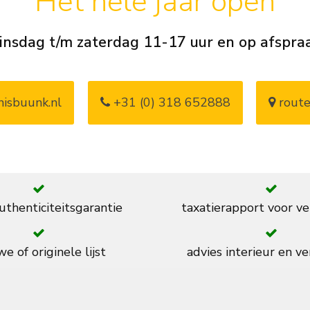
Het hele jaar open
insdag t/m zaterdag 11-17 uur en op afspra
isbuunk.nl
+31 (0) 318 652888
route
thenticiteitsgarantie
taxatierapport voor ve
e of originele lijst
advies interieur en ve