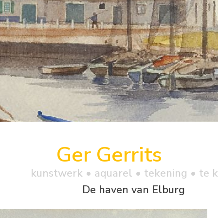
Ger Gerrits
kunstwerk •
aquarel
• tekening • te 
De haven van Elburg