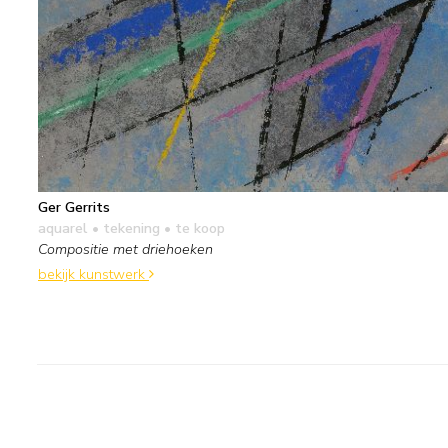
Ger Gerrits
aquarel • tekening
• te koop
Compositie met driehoeken
bekijk kunstwerk