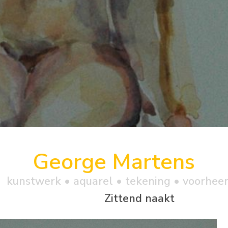
George Martens
kunstwerk •
aquarel
• tekening • voorhee
Zittend naakt