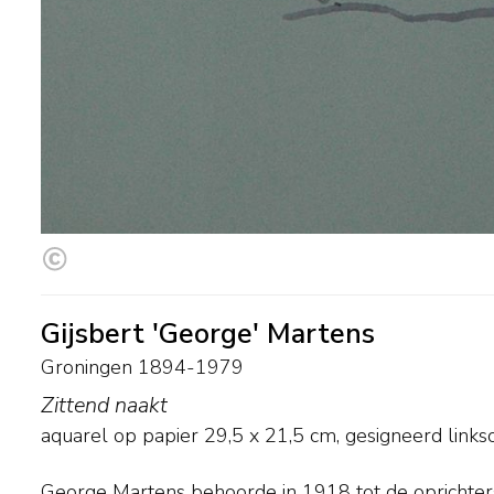
Gijsbert 'George' Martens
Groningen 1894-1979
Zittend naakt
aquarel op papier
29,5
x
21,5
cm, gesigneerd link
George Martens behoorde in 1918 tot de oprichter
stillevens, portretten, figuurstudies en - karakteristi