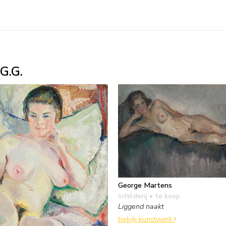
G.G.
George Martens
schilderij
• te koop
Liggend naakt
bekijk kunstwerk