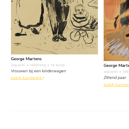
George Martens
aquarel • tekening
• te koop
George Mart
Vrouwen bij een kinderwagen
aquarel • te
Zittend paar
bekijk kunstwerk
bekijk kunst