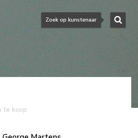
Zoeken
Zoek op kunstenaar
n te koop
George Martens