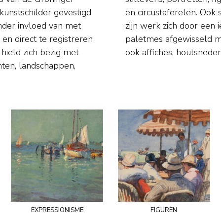
s kunstschilder gevestigd
pen. Na 1929 kenmerkte
nder invloed van met
n het gebruik van een
n direct te registreren
lieverf. Martens maakte
 hield zich bezig met
ook affiches, houtsned
ten, landschappen,
expressionisme
figuren