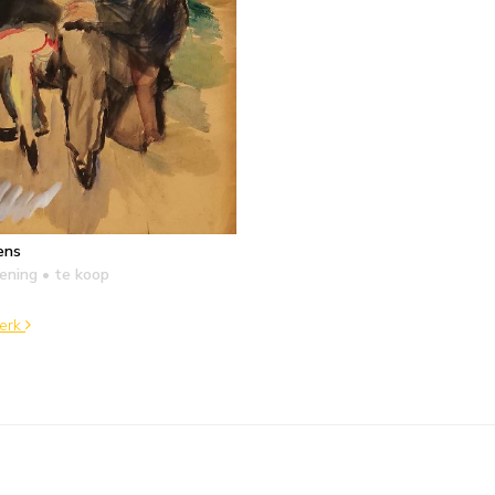
ens
kening
• te koop
werk