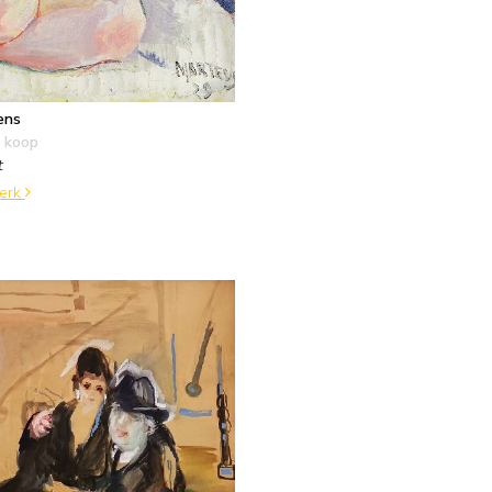
ens
 koop
t
werk