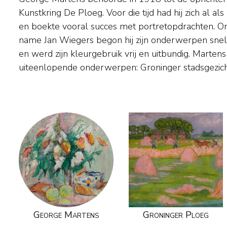
Kunstkring De Ploeg. Voor die tijd had hij zich al al
en circustaferelen. Ook schilderde hij veel sche
en boekte vooral succes met portretopdrachten. O
zijn werk zich door een iets minder wild karakter e
name Jan Wiegers begon hij zijn onderwerpen snel e
paletmes afgewisseld met penseel in een gladde o
en werd zijn kleurgebruik vrij en uitbundig. Martens
uiteenlopende onderwerpen: Groninger stadsgezich
George Martens
Groninger Ploeg