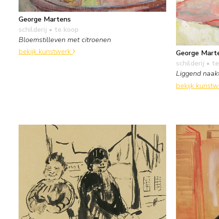
George Martens
schilderij
• te koop
Bloemstilleven met citroenen
bekijk kunstwerk
George Mart
schilderij
• te
Liggend naak
bekijk kunst