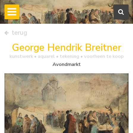
terug
George Hendrik Breitner
kunstwerk •
aquarel
• tekening • voorheen te koop
Avondmarkt