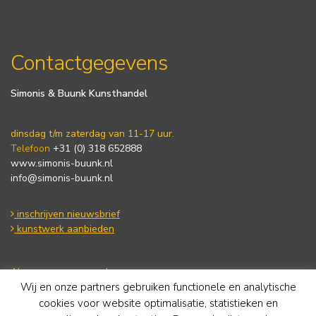
Contactgegevens
Simonis & Buunk Kunsthandel
dinsdag t/m zaterdag van 11-17 uur.
Telefoon
+31 (0) 318 652888
www.simonis-buunk.nl
info@simonis-buunk.nl
inschrijven nieuwsbrief
kunstwerk aanbieden
Algemene voorwaarden
Wij en onze partners gebruiken functionele en analytische
Privacy statement
Cookie Policy
cookies voor website optimalisatie, statistieken en