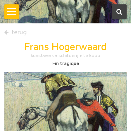
terug
Frans Hogerwaard
kunstwerk •
schilderij
• te koop
Fin tragique