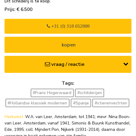
Dit schilderij is te koop.
Prijs: € 6.500
+31 (0) 318 652888
kopen
vraag / reactie
Tags:
#Frans Hogerwaard
#schilderijen
#Hollandse klassiek modernen
#Spanje
#stierenvechten
Herkomst:
W.A. van Leer, Amsterdam, tot 1941; mevr. Nina Boon-
van Leer, Amsterdam, vanaf 1941; Simonis & Buunk Kunsthandel,
Ede, 1995; coll. Mijndert Pon, Nijkerk (1931-2014), daarna door
vererving in bezit gekomen van zijn familie.