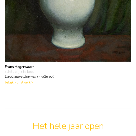
Frans Hogerwaard
schilderij
• te koop
Diepblauwe bloemen in witte pot
bekijk kunstwerk
Het hele jaar open