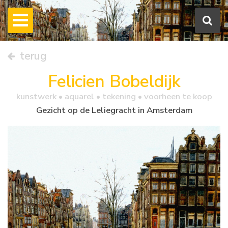
terug
Felicien Bobeldijk
kunstwerk •
aquarel
• tekening • voorheen te koop
Gezicht op de Leliegracht in Amsterdam