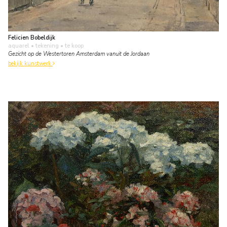
Felicien Bobeldijk
aquarel • tekening
• te koop
Gezicht op de Westertoren Amsterdam vanuit de Jordaan
bekijk kunstwerk