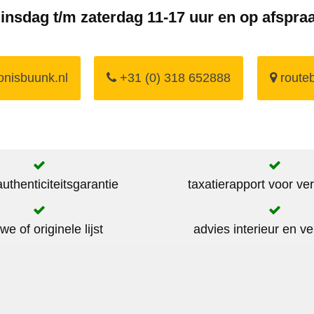
insdag t/m zaterdag 11-17 uur en op afspra
nisbuunk.nl
+31 (0) 318 652888
routeb
thenticiteitsgarantie
taxatierapport voor ve
we of originele lijst
advies interieur en ve