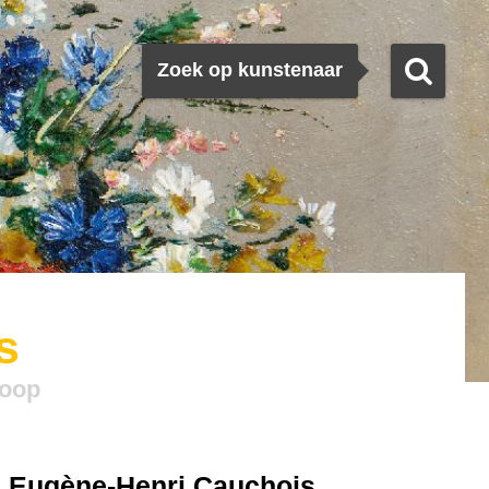
Zoeken
Zoek op kunstenaar
s
koop
Eugène-Henri Cauchois