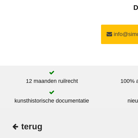
D
info@simo
12 maanden ruilrecht
100% au
kunsthistorische documentatie
nieu
terug