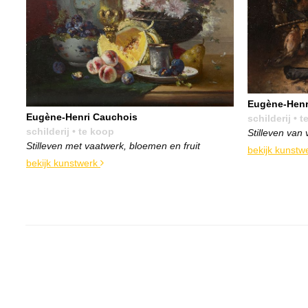
Eugène-Henr
Eugène-Henri Cauchois
schilderij
• t
schilderij
• te koop
Stilleven van 
Stilleven met vaatwerk, bloemen en fruit
bekijk kunstw
bekijk kunstwerk