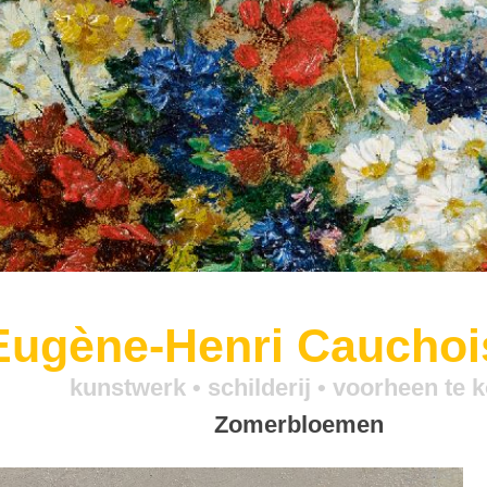
Eugène-Henri Cauchoi
kunstwerk •
schilderij
• voorheen te 
Zomerbloemen