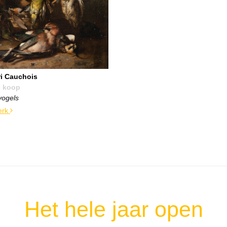
i Cauchois
e koop
vogels
erk
Het hele jaar open