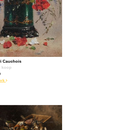
i Cauchois
e koop
n
erk