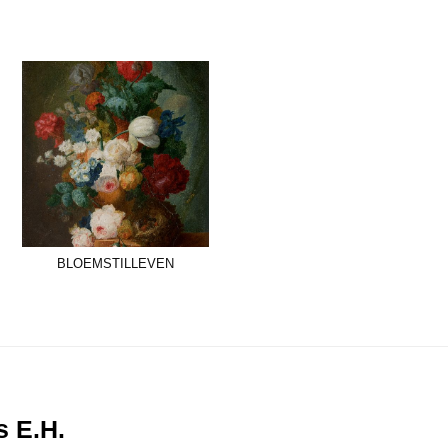
bloemstilleven
s E.H.