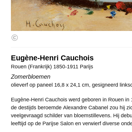
Eugène-Henri Cauchois
Rouen (Frankrijk) 1850-1911 Parijs
Zomerbloemen
olieverf op paneel
16,8
x
24,1
cm, gesigneerd links
Eugène-Henri Cauchois werd geboren in Rouen in 18
werk. Tijdens de laatste jaren van zijn leven wijdd
de destijds beroemde Alexandre Cabanel zou hij zic
de decoratieve schilderkunst. Zo voorzag hij de wa
veelgevraagd schilder van bloemstillevens. Hij debu
het VIIe arrondissement in Parijs van bloemstillevens
leeftijd op de Parijse Salon en verwierf diverse ond