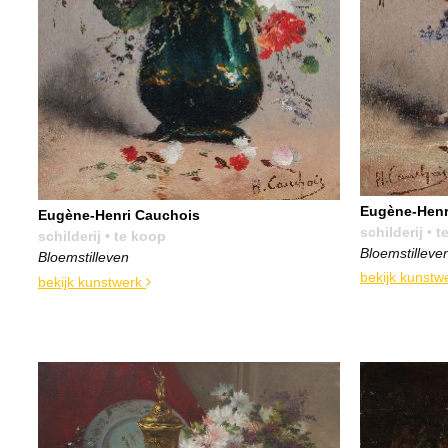
Eugène-Henr
Eugène-Henri Cauchois
schilderij
• t
schilderij
• te koop
Bloemstilleve
Bloemstilleven
bekijk kunstw
bekijk kunstwerk