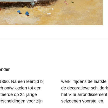
onder
50. Na een leertijd bij
e Cauchois zich ook aan
h ontwikkelen tot een
nden van een school in
teerde op 24-jarige
 die de verschillende
erscheidingen voor zijn
seizoenen voorstellen.