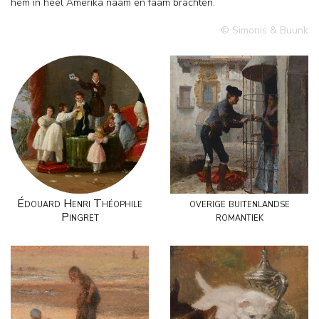
hem in heel Amerika naam en faam brachten.
© Simonis & Buunk
Édouard Henri Théophile
overige buitenlandse
Pingret
romantiek