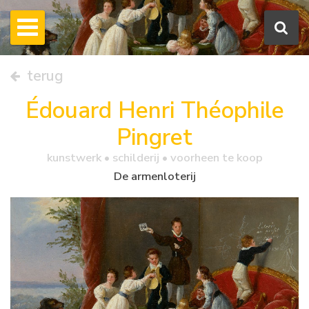
terug
Édouard Henri Théophile
Pingret
kunstwerk •
schilderij
• voorheen te koop
De armenloterij