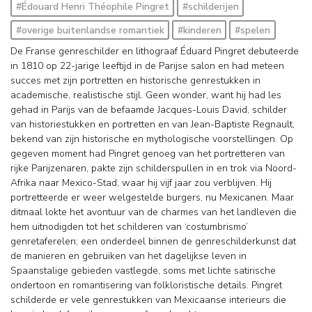
#Édouard Henri Théophile Pingret
#schilderijen
#overige buitenlandse romantiek
#kinderen
#spelen
De Franse genreschilder en lithograaf Éduard Pingret debuteerde
in 1810 op 22-jarige leeftijd in de Parijse salon en had meteen
succes met zijn portretten en historische genrestukken in
academische, realistische stijl. Geen wonder, want hij had les
gehad in Parijs van de befaamde Jacques-Louis David, schilder
van historiestukken en portretten en van Jean-Baptiste Regnault,
bekend van zijn historische en mythologische voorstellingen. Op
gegeven moment had Pingret genoeg van het portretteren van
rijke Parijzenaren, pakte zijn schilderspullen in en trok via Noord-
Afrika naar Mexico-Stad, waar hij vijf jaar zou verblijven. Hij
portretteerde er weer welgestelde burgers, nu Mexicanen. Maar
ditmaal lokte het avontuur van de charmes van het landleven die
hem uitnodigden tot het schilderen van ‘costumbrismo’
genretaferelen; een onderdeel binnen de genreschilderkunst dat
de manieren en gebruiken van het dagelijkse leven in
Spaanstalige gebieden vastlegde, soms met lichte satirische
ondertoon en romantisering van folkloristische details. Pingret
schilderde er vele genrestukken van Mexicaanse interieurs die