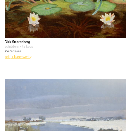
Dirk Smorenberg
schilderij
• te koop
Waterlelies
bekijk kunstwerk