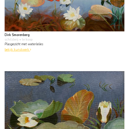
Dirk Smorenberg
schilderij
• te koop
Plasgezicht met waterlelies
bekijk kunstwerk