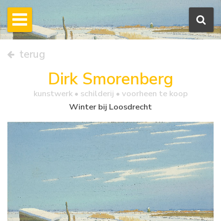
terug
Dirk Smorenberg
kunstwerk •
schilderij
• voorheen te koop
Winter bij Loosdrecht