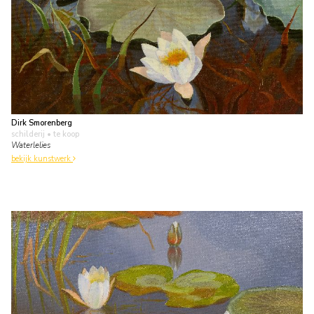
Dirk Smorenberg
schilderij
• te koop
Waterlelies
bekijk kunstwerk