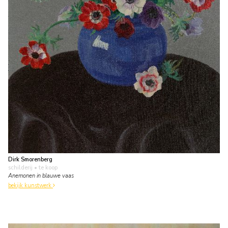
Dirk Smorenberg
schilderij
• te koop
Anemonen in blauwe vaas
bekijk kunstwerk