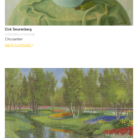
Dirk Smorenberg
schilderij
• te koop
Chrysanten
bekijk kunstwerk