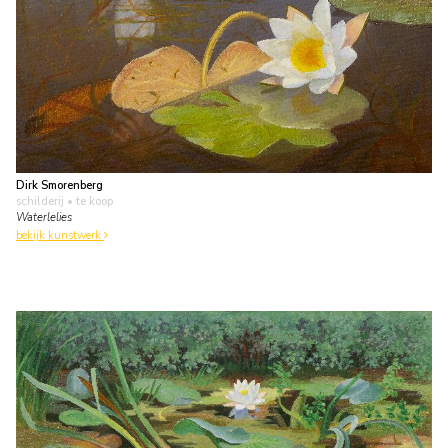
Dirk Smorenberg
schilderij
• te koop
Waterlelies
bekijk kunstwerk