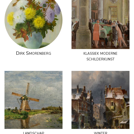
Dirk Smorenberg
klassiek moderne
schilderkunst
landschap
winter