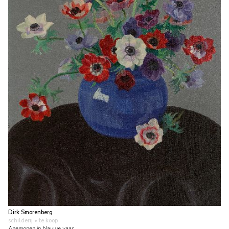
Dirk Smorenberg
schilderij
• te koop
Anemonen in blauwe vaas