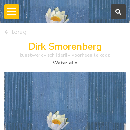
terug
Dirk Smorenberg
kunstwerk •
schilderij
• voorheen te koop
Waterlelie