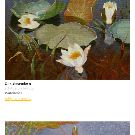
Dirk Smorenberg
schilderij
• te koop
Waterlelies
bekijk kunstwerk