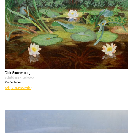
Dirk Smorenberg
schilderij
• te koop
Waterlelies
bekijk kunstwerk