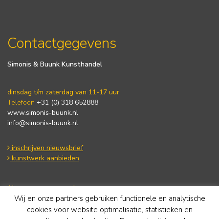
Contactgegevens
Simonis & Buunk Kunsthandel
dinsdag t/m zaterdag van 11-17 uur.
Telefoon
+31 (0) 318 652888
www.simonis-buunk.nl
info@simonis-buunk.nl
inschrijven nieuwsbrief
kunstwerk aanbieden
Algemene voorwaarden
Wij en onze partners gebruiken functionele en analytische
Privacy statement
Cookie Policy
cookies voor website optimalisatie, statistieken en
Disclaimer