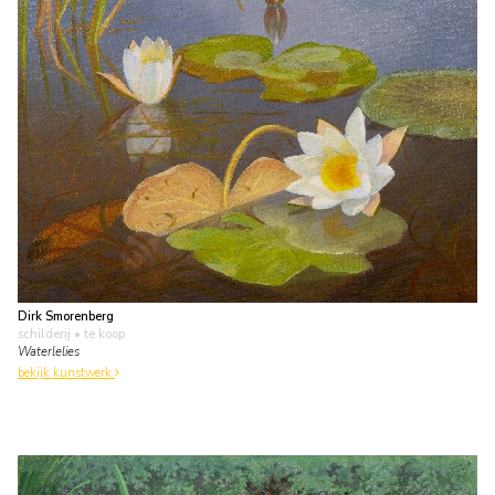
Dirk Smorenberg
schilderij
• te koop
Waterlelies
bekijk kunstwerk