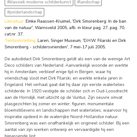
#klassiek moderne schilderkunst
#landschap
#polderlandschap
Literatuur:
Emke Raassen-Kruimel, 'Dirk Smorenberg: In de ban
van de natuur', Warnsveld 2005, afb. in kleur pag. 27, pag. 70,
cat.nr. 37.
Tentoonstelling:
Laren, Singer Museum, 'D.H.W. Filarski en Dirk
Smorenberg - schildersvrienden', 7 mei-17 juli 2005.
De autodidact Dirk Smorenberg geldt als een van de weinige Art
Deco schilders van Nederland. Aanvankelijk woonde en werkte
hij in Amsterdam, verbleef enige tijd in Bergen, waar hij
vriendschap sloot met Dirk Filarski, en werkte enkele jaren in
Engeland. Het verhaal gaat dat hij daar zijn eerste waterlelies
schilderde. In 1920 vestigde de schilder zich in Oud-Loosdrecht
aan de Horndijk, met uitzicht op de Vuntus. Zijn oeuvre omvat
plasgezichten bij zomer en winter, figuren, monumentale
bloemstillevens en landschappen met waterlelies, waarvoor hij
inspiratie opdeed in de waterrijke Noord-Hollandse natuur.
Smorenberg was een onafhankelijk en origineel schilder. Bij een
aantal van zijn werken ontwierp en vervaardigde hij een
bijpassende lijst.