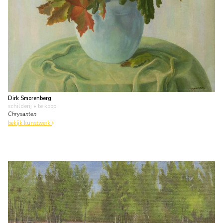
Dirk Smorenberg
schilderij
• te koop
Chrysanten
bekijk kunstwerk