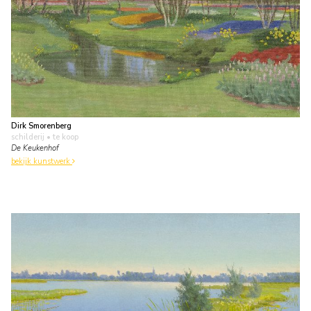
Dirk Smorenberg
schilderij
• te koop
De Keukenhof
bekijk kunstwerk