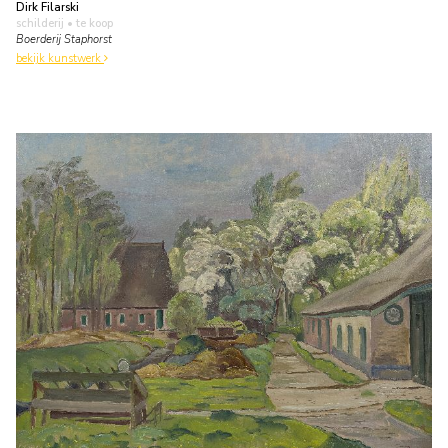
Dirk Filarski
schilderij
• te koop
Boerderij Staphorst
bekijk kunstwerk