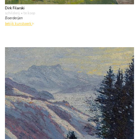
Dirk Filarski
schilderij
• te koop
Boerderijen
bekijk kunstwerk