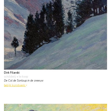
Dirk Filarski
schilderij
• te koop
De Col de Sonloup in de sneeuw
bekijk kunstwerk