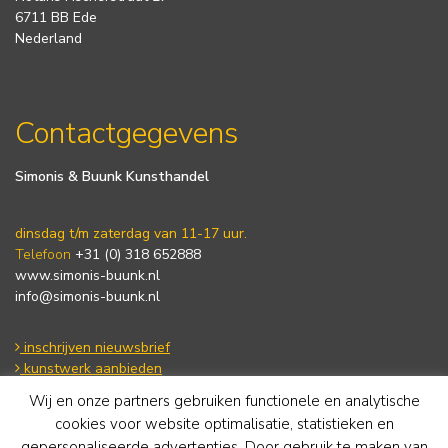
6711 BB Ede
Nederland
Contactgegevens
Simonis & Buunk Kunsthandel
dinsdag t/m zaterdag van 11-17 uur.
Telefoon
+31 (0) 318 652888
www.simonis-buunk.nl
info@simonis-buunk.nl
inschrijven nieuwsbrief
kunstwerk aanbieden
Wij en onze partners gebruiken functionele en analytische
cookies voor website optimalisatie, statistieken en
Algemene voorwaarden
gepersonaliseerde advertenties. Door gebruik te maken van