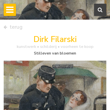
terug
Dirk Filarski
kunstwerk •
schilderij
• voorheen te koop
Stilleven van bloemen