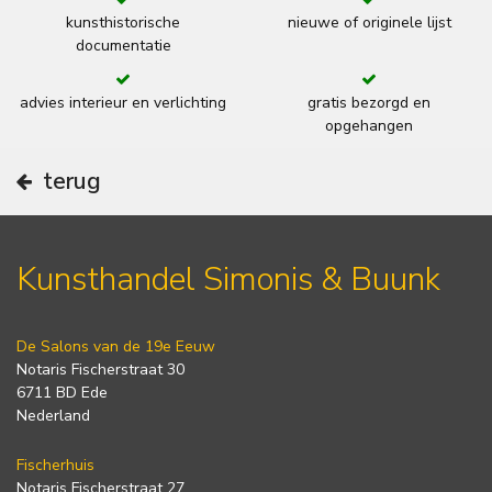
kunsthistorische
nieuwe of originele lijst
documentatie
advies interieur en verlichting
gratis bezorgd en
opgehangen
terug
Kunsthandel Simonis & Buunk
De Salons van de 19e Eeuw
Notaris Fischerstraat 30
6711 BD Ede
Nederland
Fischerhuis
Notaris Fischerstraat 27