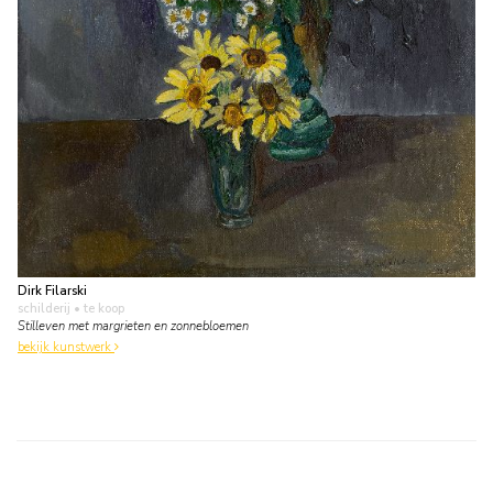
Dirk Filarski
schilderij
• te koop
Stilleven met margrieten en zonnebloemen
bekijk kunstwerk