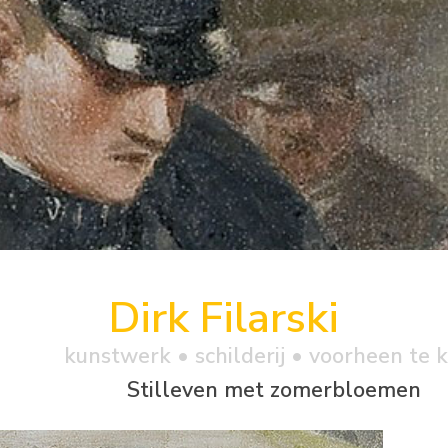
Dirk Filarski
kunstwerk •
schilderij
• voorheen te 
Stilleven met zomerbloemen