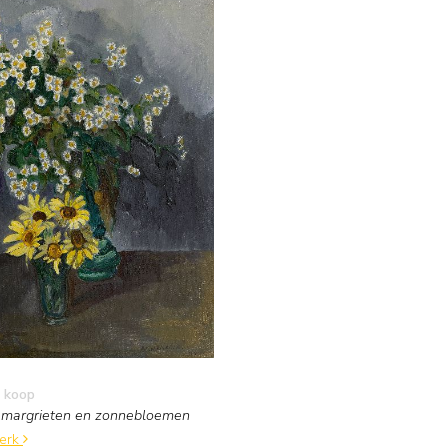
 koop
t margrieten en zonnebloemen
werk