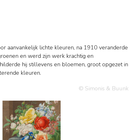
sterende kleuren.
© Simonis & Buunk