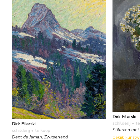
Dirk Filarski
schilderij
• te
Dirk Filarski
Stilleven me
schilderij
• te koop
Dent de Jaman, Zwitserland
bekijk kunst