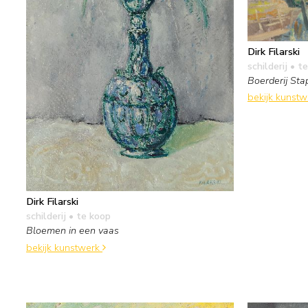
Dirk Filarski
schilderij
• te
Boerderij Sta
bekijk kunst
Dirk Filarski
schilderij
• te koop
Bloemen in een vaas
bekijk kunstwerk