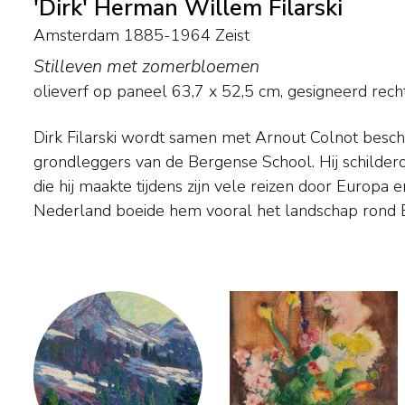
'Dirk' Herman Willem Filarski
Amsterdam 1885-1964 Zeist
Stilleven met zomerbloemen
olieverf op paneel
63,7
x
52,5
cm, gesigneerd rech
Dirk Filarski wordt samen met Arnout Colnot besc
Filarski gebruikte daarvoor aanvankelijk lichte kleur
grondleggers van de Bergense School. Hij schilder
zijn palet in bruinen en groenen en werd z
die hij maakte tijdens zijn vele reizen door Europa 
expressionistisch. Ook schilderde hij stillevens en bloem
Nederland boeide hem vooral het landschap rond 