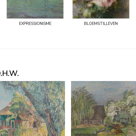
expressionisme
bloemstilleven
D.H.W.