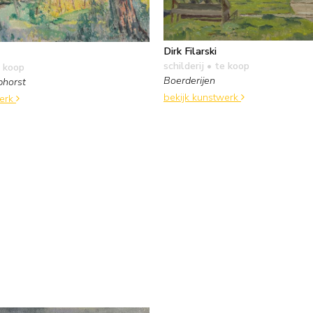
Dirk Filarski
schilderij
• te koop
 koop
Boerderijen
phorst
bekijk kunstwerk
werk