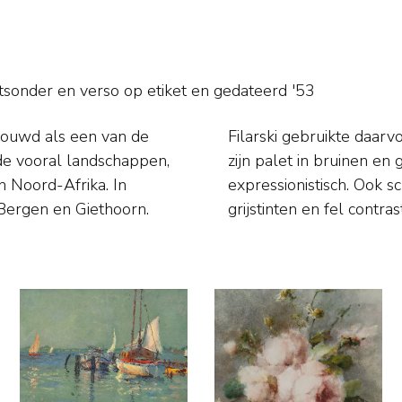
tsonder en verso op etiket en
gedateerd '53
houwd als een van de
en, na 1910 veranderde
de vooral landschappen,
ijn werk krachtig en
en Noord-Afrika. In
en, groot opgezet in
Bergen en Giethoorn.
grijstinten en fel contra