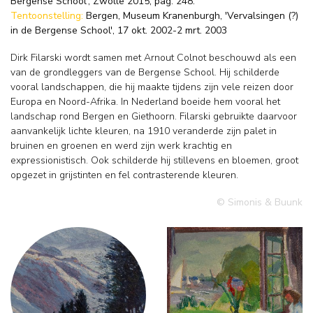
Bergense School', Zwolle 2015, pag. 248.
Tentoonstelling:
Bergen, Museum Kranenburgh, 'Vervalsingen (?)
in de Bergense School', 17 okt. 2002-2 mrt. 2003
Dirk Filarski wordt samen met Arnout Colnot beschouwd als een
van de grondleggers van de Bergense School. Hij schilderde
vooral landschappen, die hij maakte tijdens zijn vele reizen door
Europa en Noord-Afrika. In Nederland boeide hem vooral het
landschap rond Bergen en Giethoorn. Filarski gebruikte daarvoor
aanvankelijk lichte kleuren, na 1910 veranderde zijn palet in
bruinen en groenen en werd zijn werk krachtig en
expressionistisch. Ook schilderde hij stillevens en bloemen, groot
opgezet in grijstinten en fel contrasterende kleuren.
© Simonis & Buunk