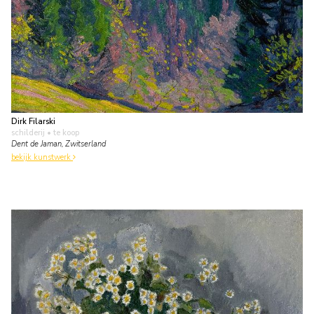
Dirk Filarski
schilderij
• te koop
Dent de Jaman, Zwitserland
bekijk kunstwerk