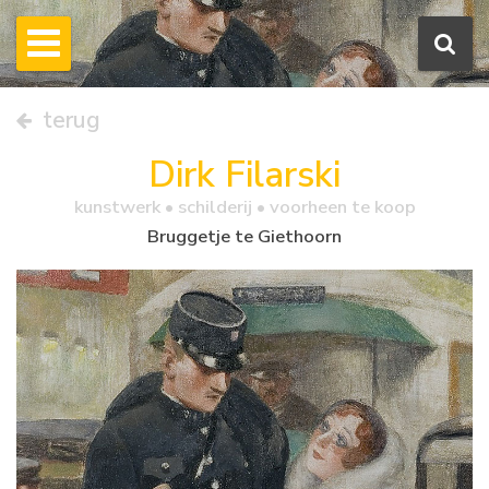
terug
Dirk Filarski
kunstwerk •
schilderij
• voorheen te koop
Bruggetje te Giethoorn