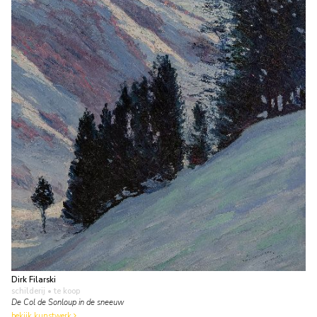
Dirk Filarski
schilderij
• te koop
De Col de Sonloup in de sneeuw
bekijk kunstwerk