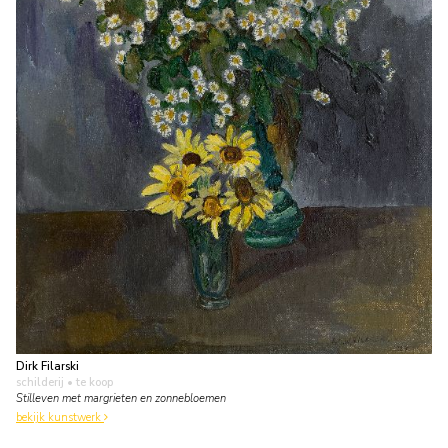
Dirk Filarski
schilderij
• te koop
Stilleven met margrieten en zonnebloemen
bekijk kunstwerk