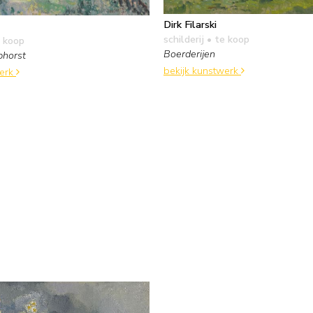
Dirk Filarski
schilderij
• te koop
 koop
Boerderijen
phorst
bekijk kunstwerk
werk