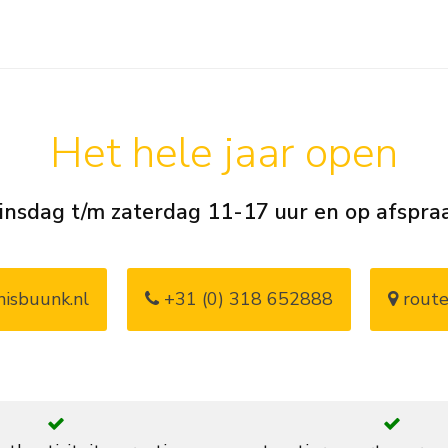
Het hele jaar open
insdag t/m zaterdag 11-17 uur en op afspra
isbuunk.nl
+31 (0) 318 652888
route