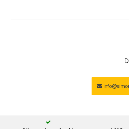
D
info@simon