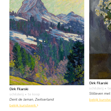
Dirk Filarski
schilderij
• te
Dirk Filarski
Stilleven me
schilderij
• te koop
Dent de Jaman, Zwitserland
bekijk kunst
bekijk kunstwerk