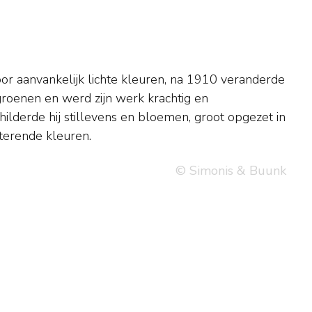
sterende kleuren.
© Simonis & Buunk