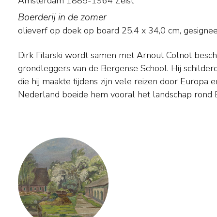
Amsterdam 1885-1964 Zeist
Boerderij in de zomer
olieverf op doek op board
25,4
x
34,0
cm, gesignee
Dirk Filarski wordt samen met Arnout Colnot besc
Filarski gebruikte daarvoor aanvankelijk lichte kleur
grondleggers van de Bergense School. Hij schilder
zijn palet in bruinen en groenen en werd z
die hij maakte tijdens zijn vele reizen door Europa 
expressionistisch. Ook schilderde hij stillevens en bloem
Nederland boeide hem vooral het landschap rond 