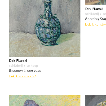
Dirk Filarski
schilderij
• te
Boerderij Sta
bekijk kunst
Dirk Filarski
schilderij
• te koop
Bloemen in een vaas
bekijk kunstwerk