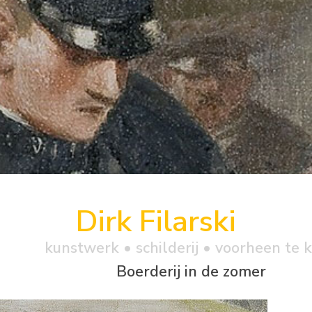
Dirk Filarski
kunstwerk •
schilderij
• voorheen te 
Boerderij in de zomer