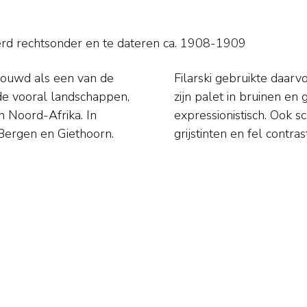
rd rechtsonder en
te dateren ca. 1908-1909
houwd als een van de
en, na 1910 veranderde
de vooral landschappen,
ijn werk krachtig en
en Noord-Afrika. In
en, groot opgezet in
Bergen en Giethoorn.
grijstinten en fel contra