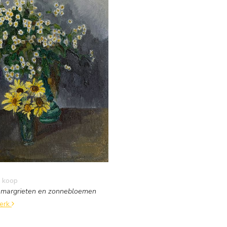
 koop
t margrieten en zonnebloemen
werk