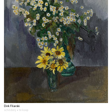
Dirk Filarski
schilderij
• te koop