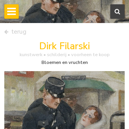
terug
Dirk Filarski
kunstwerk •
schilderij
• voorheen te koop
Bloemen en vruchten