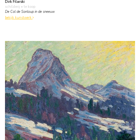
Dirk Filarski
schilderij
• te koop
De Col de Sonloup in de sneeuw
bekijk kunstwerk