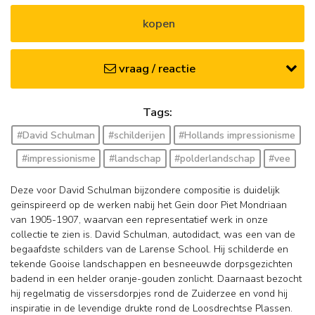
kopen
vraag / reactie
Tags:
#David Schulman
#schilderijen
#Hollands impressionisme
#impressionisme
#landschap
#polderlandschap
#vee
Deze voor David Schulman bijzondere compositie is duidelijk
geïnspireerd op de werken nabij het Gein door Piet Mondriaan
van 1905-1907, waarvan een representatief werk in onze
collectie te zien is. David Schulman, autodidact, was een van de
begaafdste schilders van de Larense School. Hij schilderde en
tekende Gooise landschappen en besneeuwde dorpsgezichten
badend in een helder oranje-gouden zonlicht. Daarnaast bezocht
hij regelmatig de vissersdorpjes rond de Zuiderzee en vond hij
inspiratie in de levendige drukte rond de Loosdrechtse Plassen.