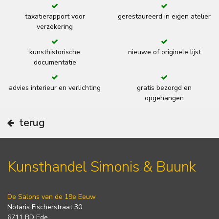
taxatierapport voor
gerestaureerd in eigen atelier
verzekering
kunsthistorische
nieuwe of originele lijst
documentatie
advies interieur en verlichting
gratis bezorgd en
opgehangen
terug
Kunsthandel Simonis & Buunk
De Salons van de 19e Eeuw
Notaris Fischerstraat 30
6711 BD Ede