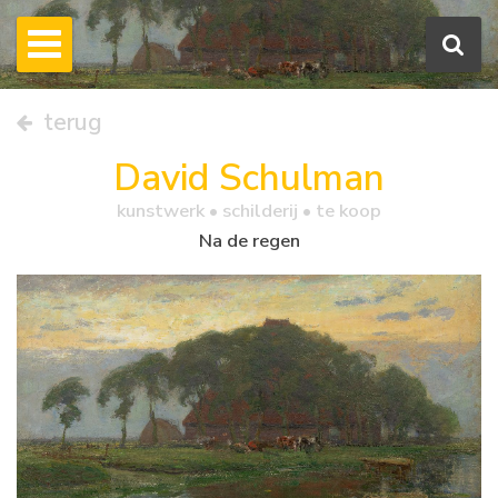
terug
David Schulman
kunstwerk •
schilderij
• te koop
Na de regen