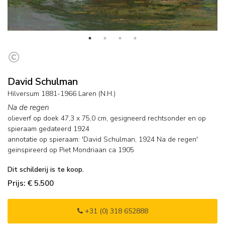
David Schulman
Hilversum 1881-1966 Laren (N.H.)
Na de regen
olieverf op doek
47,3
x
75,0
cm, gesigneerd rechtsonder en
op
spieraam gedateerd 1924
annotatie op spieraam: 'David Schulman, 1924 Na de regen'
geinspireerd op Piet Mondriaan ca 1905
Dit schilderij is te koop.
Prijs: € 5.500
+31 (0) 318 652888