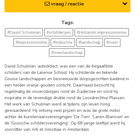
vraag / reactie
Tags:
#David Schulman
#schilderijen
#Hollands impressionisme
#impressionisme
#industrie
#landschap
#rivier
#rivierlandschap
David Schulman, autodidact, was een van de begaafdste
schilders van de Larense School. Hij schilderde en tekende
Gooise landschappen en besneeuwde dorpsgezichten badend in
een helder oranje-gouden zonlicht. Daarnaast bezocht hij
regelmatig de vissersdorpjes rond de Zuiderzee en vond hij
inspiratie in de levendige drukte rond de Loosdrechtse Plassen.
Het werk van Schulman werd al tijdens zijn leven hoog
gewaardeerd. Hij ontving veel prijzen en was de grote motor
achter de kunstenaarsverenigingen 'De Tien', 'Laren-Blaricum' en
de 'Gooische schildersvereniging'. Op 68-jarige leeftijd werd hij
voorzitter van Arti et Amicitiae in Amsterdam.