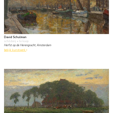
David Schulman
schilderij
• te koop
Herfst op de Herengracht, Amsterdam
bekijk kunstwerk