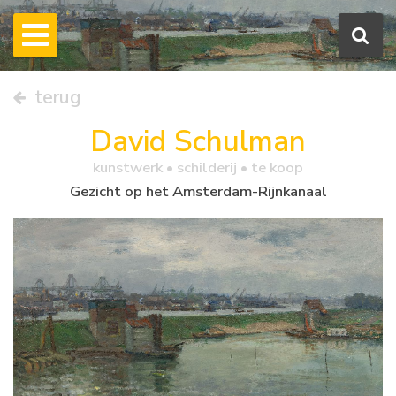
terug
David Schulman
kunstwerk •
schilderij
• te koop
Gezicht op het Amsterdam-Rijnkanaal