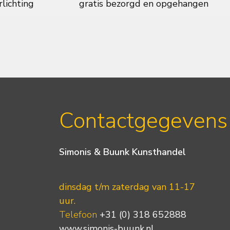
rlichting
gratis bezorgd en opgehangen
Contactgegevens
Simonis & Buunk Kunsthandel
dinsdag t/m zaterdag van 11-17
uur.
Telefoon
+31 (0) 318 652888
www.simonis-buunk.nl