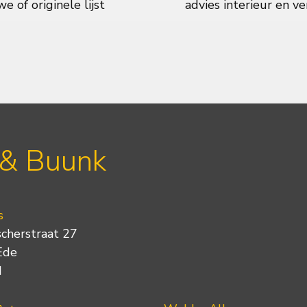
e of originele lijst
advies interieur en ve
 & Buunk
s
scherstraat 27
Ede
d