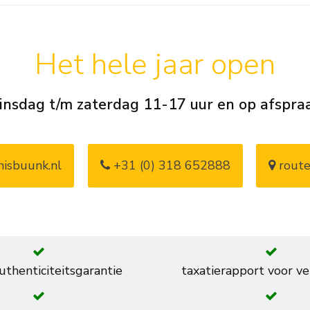
Het hele jaar open
insdag t/m zaterdag 11-17 uur en op afspra
isbuunk.nl
+31 (0) 318 652888
route
thenticiteitsgarantie
taxatierapport voor ve