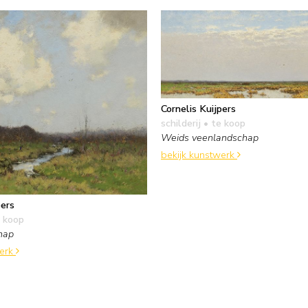
Cornelis Kuijpers
schilderij
• te koop
Weids veenlandschap
bekijk kunstwerk
pers
 koop
hap
werk