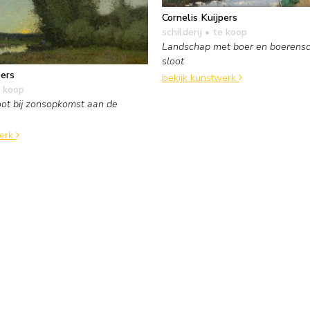
Cornelis Kuijpers
schilderij
• te koop
Landschap met boer en boerensc
sloot
pers
bekijk kunstwerk
 koop
oot bij zonsopkomst aan de
werk