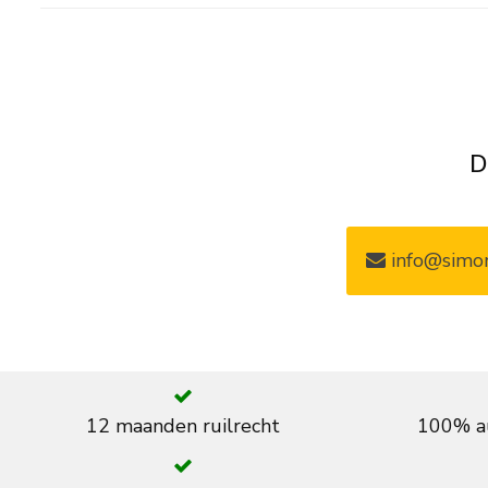
D
info@simon
12 maanden ruilrecht
100% au