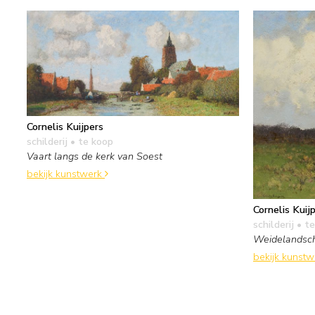
Cornelis Kuijpers
schilderij
• te koop
Vaart langs de kerk van Soest
bekijk kunstwerk
Cornelis Kuij
schilderij
• te
Weidelandsc
bekijk kunst