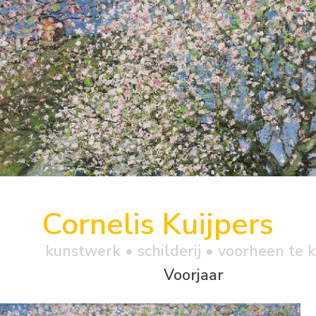
Cornelis Kuijpers
kunstwerk •
schilderij
• voorheen te 
Voorjaar