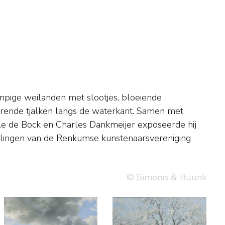
© Simonis & Buunk