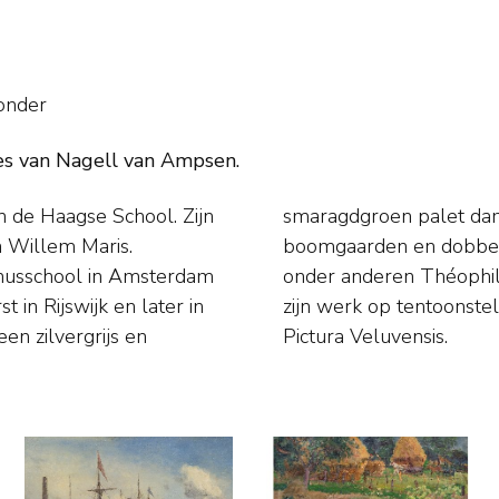
onder
nes van Nagell van Ampsen.
n de Haagse School. Zijn
 slootjes, bloeiende
 Willem Maris.
kant. Samen met
inusschool in Amsterdam
kmeijer exposeerde hij
t in Rijswijk en later in
kunstenaarsvereniging
en zilvergrijs en
Pictura Veluvensis.