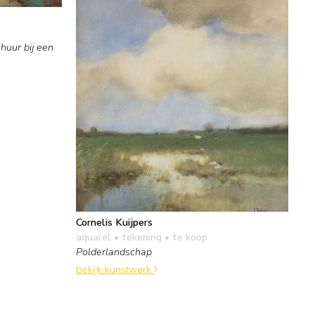
huur bij een
Cornelis Kuijpers
aquarel • tekening
• te koop
Polderlandschap
bekijk kunstwerk