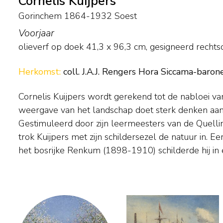
Cornelis Kuijpers
Gorinchem 1864-1932 Soest
Voorjaar
olieverf op doek
41,3
x
96,3
cm, gesigneerd rechts
Herkomst:
coll. J.A.J. Rengers Hora Siccama-baro
Cornelis Kuijpers wordt gerekend tot de nabloei va
smaragdgroen palet dampige weilanden met
weergave van het landschap doet sterk denken aan
boomgaarden en dobberende tjalken langs de water
Gestimuleerd door zijn leermeesters van de Quell
onder anderen Théophile de Bock en Charles Dan
trok Kuijpers met zijn schildersezel de natuur in. Eers
zijn werk op tentoonstellingen van de Renkumse 
het bosrijke Renkum (1898-1910) schilderde hij in e