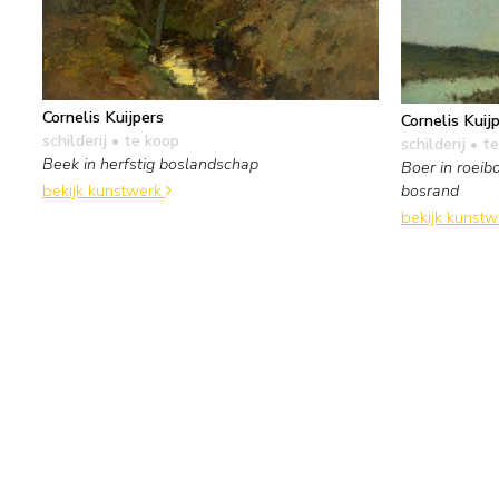
Cornelis Kuijpers
Cornelis Kuij
schilderij
• te koop
schilderij
• te
Beek in herfstig boslandschap
Boer in roeib
bosrand
bekijk kunstwerk
bekijk kunst