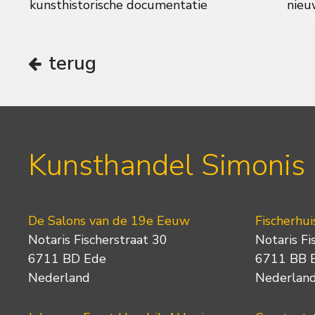
kunsthistorische documentatie
nieuw
terug
Kunsthandel Simonis
De Salons van de 19e Eeuw
Fischerhui
Notaris Fischerstraat 30
Notaris Fi
6711 BD Ede
6711 BB 
Nederland
Nederlan