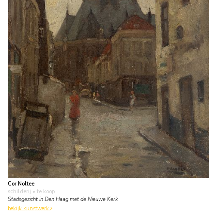
Cor Noltee
schilderij
• te koop
Stadsgezicht in Den Haag met de Nieuwe Kerk
bekijk kunstwerk