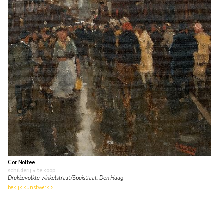
Cor Noltee
schilderij
• te koop
Drukbevolkte winkelstraat/Spuistraat, Den Haag
bekijk kunstwerk