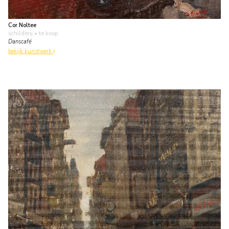
Cor Noltee
schilderij
• te koop
Danscafé
bekijk kunstwerk