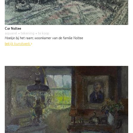
Cor Noltee
aquarel • tekening
• te koop
Hoekje bij het raam; woonkamer van de familie Noltee
bekijk kunstwerk