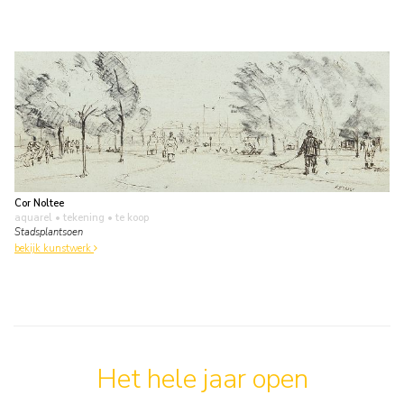
Cor Noltee
aquarel • tekening
• te koop
Stadsplantsoen
bekijk kunstwerk
Het hele jaar open