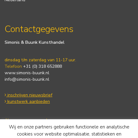
Contactgegevens
Simonis & Buunk Kunsthandel
dinsdag t/m zaterdag van 11-17 uur.
Telefoon
+31 (0) 318 652888
www.simonis-buunk.nl
info@simonis-buunk.nl
inschrijven nieuwsbrief
kunstwerk aanbieden
Algemene voorwaarden
Wij en onze partners gebruiken functionele en analytische
Privacy statement
Cookie Policy
cookies voor website optimalisatie, statistieken en