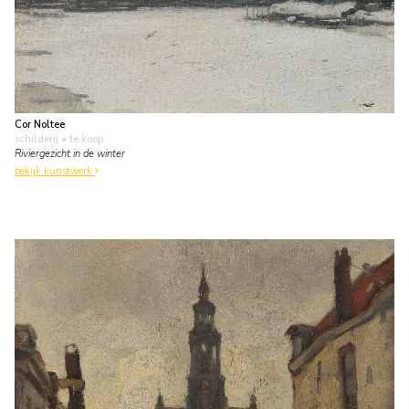
Cor Noltee
schilderij
• te koop
Riviergezicht in de winter
bekijk kunstwerk