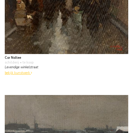
Cor Noltee
schilderij
• te koop
Levendige winkelstraat
bekijk kunstwerk