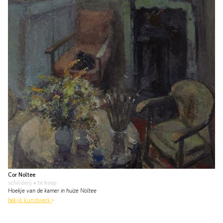
Cor Noltee
schilderij
• te koop
Hoekje van de kamer in huize Noltee
bekijk kunstwerk