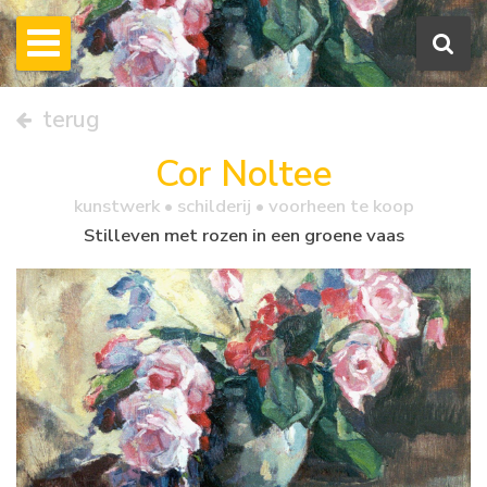
terug
Cor Noltee
kunstwerk •
schilderij
• voorheen te koop
Stilleven met rozen in een groene vaas