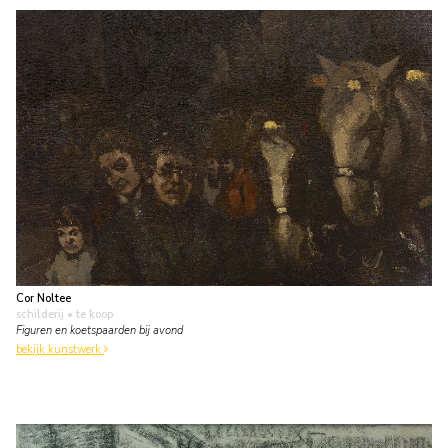
Cor Noltee
schilderij
• te koop
Figuren en koetspaarden bij avond
bekijk kunstwerk