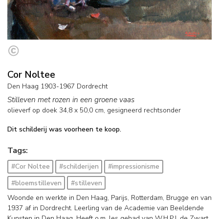
Cor Noltee
Den Haag 1903-1967 Dordrecht
Stilleven met rozen in een groene vaas
olieverf op doek
34,8
x
50,0
cm, gesigneerd rechtsonder
Dit schilderij was voorheen te koop.
Tags:
#Cor Noltee
#schilderijen
#impressionisme
#bloemstilleven
#stilleven
Woonde en werkte in Den Haag, Parijs, Rotterdam, Brugge en van
1937 af in Dordrecht. Leerling van de Academie van Beeldende
Kunsten in Den Haag. Heeft o.m. les gehad van W.H.P.J. de Zwart.