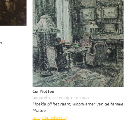
nd
Cor Noltee
aquarel • tekening
• te koop
Hoekje bij het raam; woonkamer van de familie
Noltee
bekijk kunstwerk