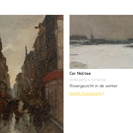
Cor Noltee
schilderij
• te koop
Riviergezicht in de winter
bekijk kunstwerk