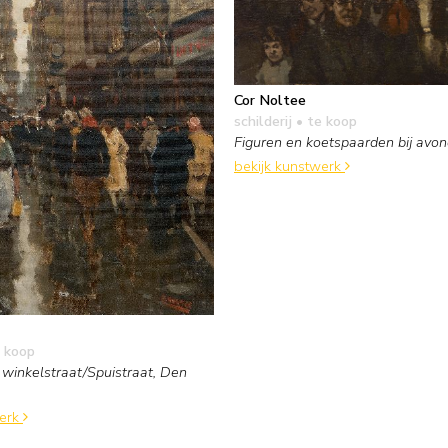
Cor Noltee
schilderij
• te koop
Figuren en koetspaarden bij avo
bekijk kunstwerk
 koop
winkelstraat/Spuistraat, Den
werk