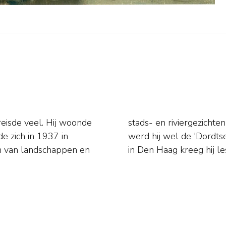
eisde veel. Hij woonde
erde stijl. Om die reden
e zich in 1937 in
ng van de academie
ren van landschappen en
in Den Haag kreeg hij l