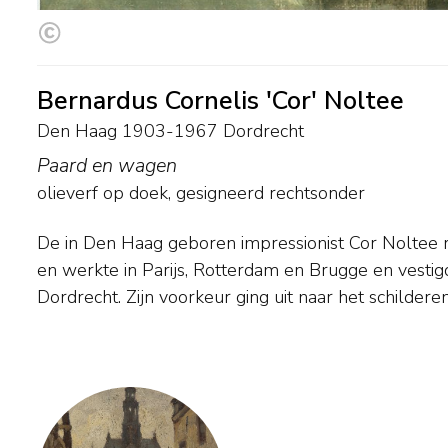
Bernardus Cornelis 'Cor' Noltee
Den Haag 1903-1967 Dordrecht
Paard en wagen
olieverf op doek
, gesigneerd rechtsonder
De in Den Haag geboren impressionist Cor Noltee r
stads- en riviergezichten in een robuuste, zelfverzek
en werkte in Parijs, Rotterdam en Brugge en vestigd
werd hij wel de 'Dordtse Breitner' genoemd. Als leerli
Dordrecht. Zijn voorkeur ging uit naar het schilde