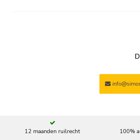
D
info@simon
12 maanden ruilrecht
100% au