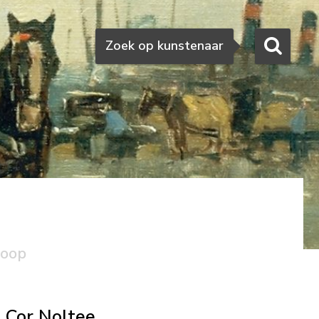
Zoeken
Zoek op kunstenaar
koop
Cor Noltee