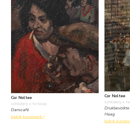
Cor Noltee
Cor Noltee
schilderij
• te
schilderij
• te koop
Drukbevolkte 
Danscafé
Haag
bekijk kunstwerk
bekijk kunst