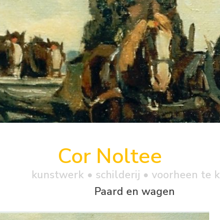
Cor Noltee
kunstwerk •
schilderij
• voorheen te 
Paard en wagen