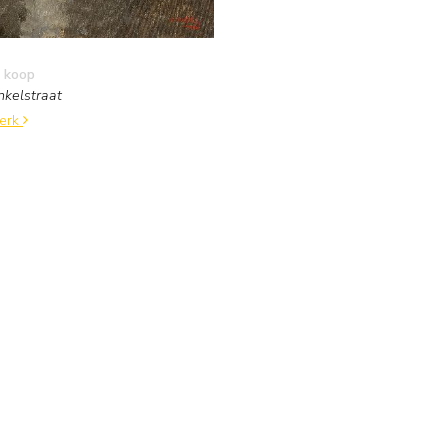
 koop
nkelstraat
werk