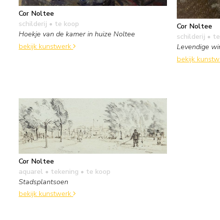
Cor Noltee
schilderij
• te koop
Cor Noltee
Hoekje van de kamer in huize Noltee
schilderij
• te
bekijk kunstwerk
Levendige wi
bekijk kunst
Cor Noltee
aquarel • tekening
• te koop
Stadsplantsoen
bekijk kunstwerk