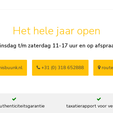
Het hele jaar open
insdag t/m zaterdag 11-17 uur en op afspra
isbuunk.nl
+31 (0) 318 652888
route
thenticiteitsgarantie
taxatierapport voor ve