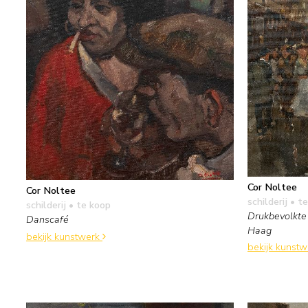
Cor Noltee
Cor Noltee
schilderij
• te
schilderij
• te koop
Drukbevolkte 
Danscafé
Haag
bekijk kunstwerk
bekijk kunst