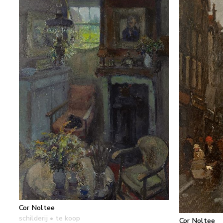
Cor Noltee
schilderij
• te koop
Cor Noltee