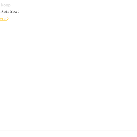
 koop
nkelstraat
werk