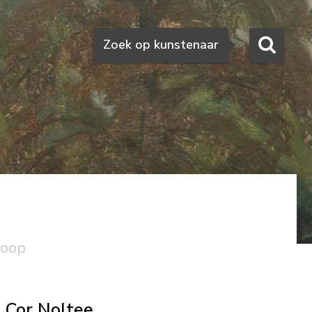
Zoeken
Zoek op kunstenaar
koop
Cor Noltee