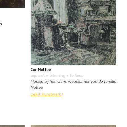
nd
Cor Noltee
aquarel • tekening
• te koop
Hoekje bij het raam; woonkamer van de familie
Noltee
bekijk kunstwerk