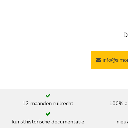
D
info@simon
12 maanden ruilrecht
100% au
kunsthistorische documentatie
nieuw