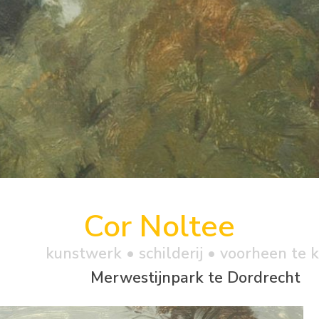
Cor Noltee
kunstwerk •
schilderij
• voorheen te 
Merwestijnpark te Dordrecht