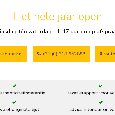
Het hele jaar open
insdag t/m zaterdag 11-17 uur en op afspra
isbuunk.nl
+31 (0) 318 652888
route
thenticiteitsgarantie
taxatierapport voor ve
e of originele lijst
advies interieur en ve