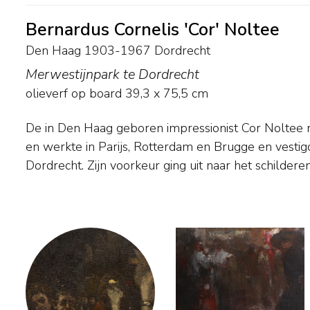
Bernardus Cornelis 'Cor' Noltee
Den Haag 1903-1967 Dordrecht
Merwestijnpark te Dordrecht
olieverf op board
39,3
x
75,5
cm
De in Den Haag geboren impressionist Cor Noltee r
stads- en riviergezichten in een robuuste, zelfverzek
en werkte in Parijs, Rotterdam en Brugge en vestigd
werd hij wel de 'Dordtse Breitner' genoemd. Als leerli
Dordrecht. Zijn voorkeur ging uit naar het schilde