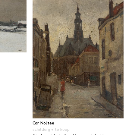
Cor Noltee
schilderij
• te koop