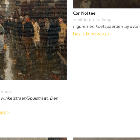
Cor Noltee
schilderij
• te koop
Figuren en koetspaarden bij avo
bekijk kunstwerk
 koop
winkelstraat/Spuistraat, Den
werk