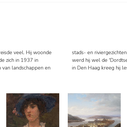
eisde veel. Hij woonde
erde stijl. Om die reden
e zich in 1937 in
ng van de academie
ren van landschappen en
in Den Haag kreeg hij l