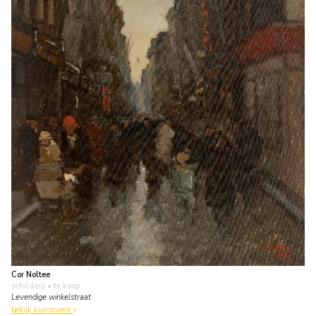
Cor Noltee
schilderij
• te koop
Levendige winkelstraat
bekijk kunstwerk