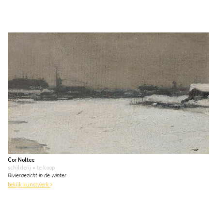
Cor Noltee
schilderij
• te koop
Riviergezicht in de winter
bekijk kunstwerk