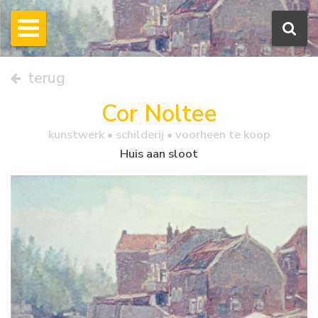
terug
Cor Noltee
kunstwerk •
schilderij
• voorheen te koop
Huis aan sloot