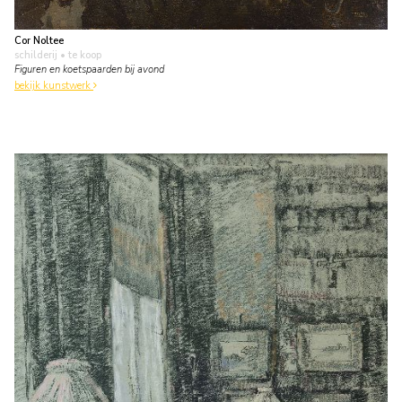
Cor Noltee
schilderij
• te koop
Figuren en koetspaarden bij avond
bekijk kunstwerk