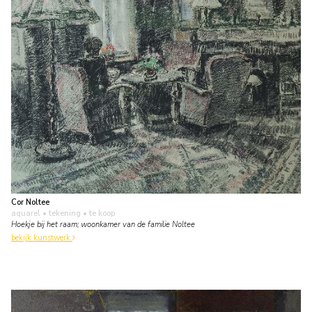
Cor Noltee
aquarel • tekening
• te koop
Hoekje bij het raam; woonkamer van de familie Noltee
bekijk kunstwerk