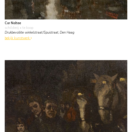
Cor Noltee
schilderij
• te koop
Drukbevolkte winkelstraat/Spuistraat, Den Haag
bekijk kunstwerk