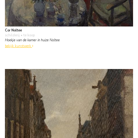
Cor Noltee
schilderij
• te koop
Hoekje van de kamer in huize Noltee
bekijk kunstwerk