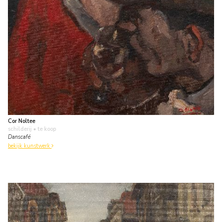
Cor Noltee
schilderij
• te koop
Danscafé
bekijk kunstwerk