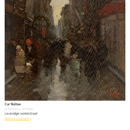
Cor Noltee
schilderij
• te koop
Levendige winkelstraat
bekijk kunstwerk