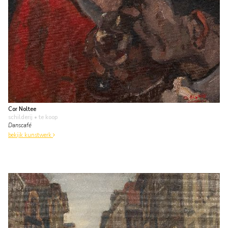
Cor Noltee
schilderij
• te koop
Danscafé
bekijk kunstwerk