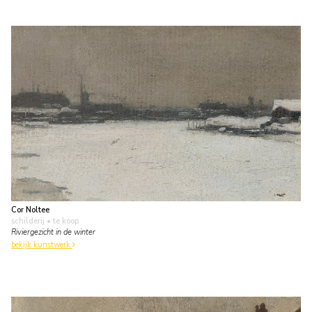
Cor Noltee
schilderij
• te koop
Riviergezicht in de winter
bekijk kunstwerk