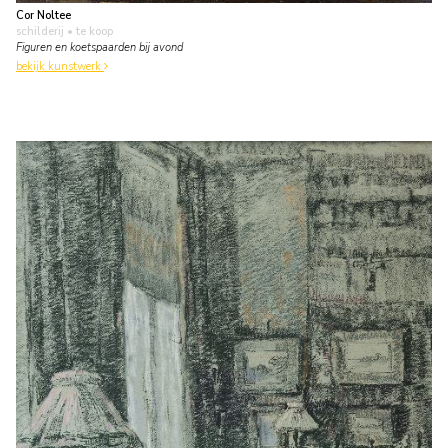
Cor Noltee
schilderij
• te koop
Figuren en koetspaarden bij avond
bekijk kunstwerk