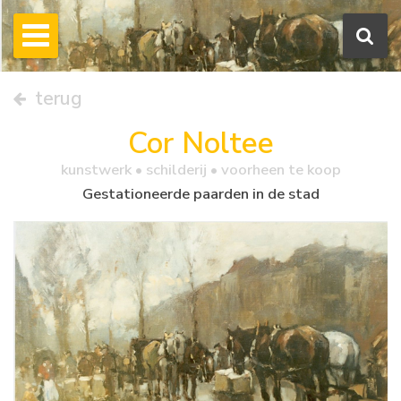
terug
Cor Noltee
kunstwerk •
schilderij
• voorheen te koop
Gestationeerde paarden in de stad