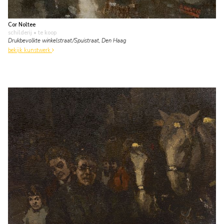
Cor Noltee
schilderij
• te koop
Drukbevolkte winkelstraat/Spuistraat, Den Haag
bekijk kunstwerk