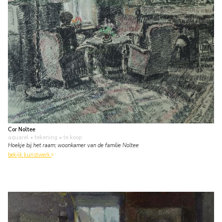
Cor Noltee
aquarel • tekening
• te koop
Hoekje bij het raam; woonkamer van de familie Noltee
bekijk kunstwerk