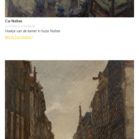
Cor Noltee
schilderij
• te koop
Hoekje van de kamer in huize Noltee
bekijk kunstwerk