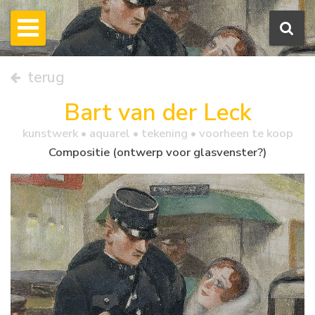
terug
Bart van der Leck
kunstwerk •
aquarel
• tekening • voorheen te koop
Compositie (ontwerp voor glasvenster?)