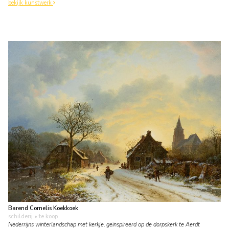
bekijk kunstwerk
Barend Cornelis Koekkoek
schilderij
• te koop
Nederrijns winterlandschap met kerkje, geïnspireerd op de dorpskerk te Aerdt