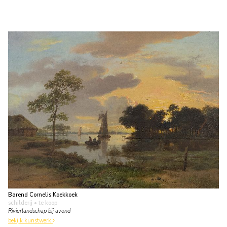
Barend Cornelis Koekkoek
schilderij
• te koop
Rivierlandschap bij avond
bekijk kunstwerk