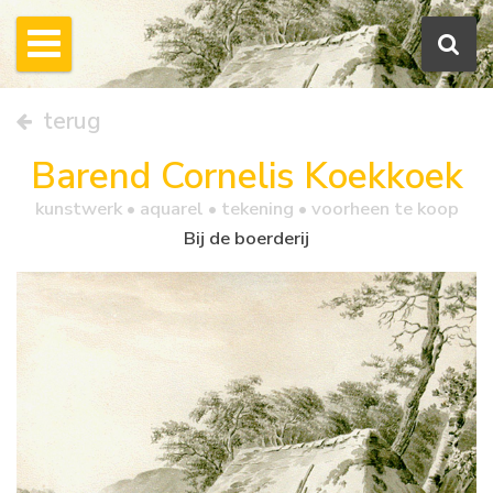
terug
Barend Cornelis Koekkoek
kunstwerk •
aquarel
• tekening • voorheen te koop
Bij de boerderij