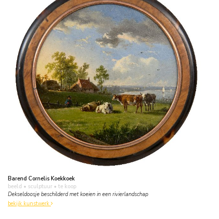
Barend Cornelis Koekkoek
beeld • sculptuur
• te koop
Dekseldoosje beschilderd met koeien in een rivierlandschap
bekijk kunstwerk