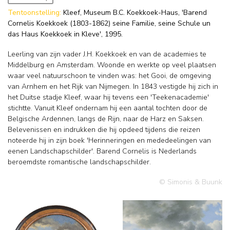
Tentoonstelling:
Kleef, Museum B.C. Koekkoek-Haus, 'Barend
Cornelis Koekkoek (1803-1862) seine Familie, seine Schule un
das Haus Koekkoek in Kleve', 1995.
Leerling van zijn vader J.H. Koekkoek en van de academies te
Middelburg en Amsterdam. Woonde en werkte op veel plaatsen
waar veel natuurschoon te vinden was: het Gooi, de omgeving
van Arnhem en het Rijk van Nijmegen. In 1843 vestigde hij zich in
het Duitse stadje Kleef, waar hij tevens een 'Teekenacademie'
stichtte. Vanuit Kleef ondernam hij een aantal tochten door de
Belgische Ardennen, langs de Rijn, naar de Harz en Saksen.
Belevenissen en indrukken die hij opdeed tijdens die reizen
noteerde hij in zijn boek 'Herinneringen en mededeelingen van
eenen Landschapschilder'. Barend Cornelis is Nederlands
beroemdste romantische landschapschilder.
© Simonis & Buunk