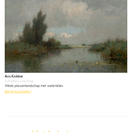
Aris Knikker
schilderij
• te koop
Weids plassenlandschap met waterlelies
bekijk kunstwerk