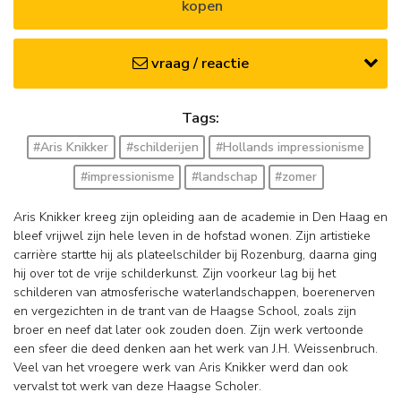
kopen
vraag / reactie
Tags:
#Aris Knikker
#schilderijen
#Hollands impressionisme
#impressionisme
#landschap
#zomer
Aris Knikker kreeg zijn opleiding aan de academie in Den Haag en
bleef vrijwel zijn hele leven in de hofstad wonen. Zijn artistieke
carrière startte hij als plateelschilder bij Rozenburg, daarna ging
hij over tot de vrije schilderkunst. Zijn voorkeur lag bij het
schilderen van atmosferische waterlandschappen, boerenerven
en vergezichten in de trant van de Haagse School, zoals zijn
broer en neef dat later ook zouden doen. Zijn werk vertoonde
een sfeer die deed denken aan het werk van J.H. Weissenbruch.
Veel van het vroegere werk van Aris Knikker werd dan ook
vervalst tot werk van deze Haagse Scholer.