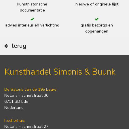
kunsthistorische
nieuwe of originele lijst
documentatie
advies interieur en verlichting
gratis bezorgd en
opgehangen
terug
Kunsthandel Simonis & Buunk
De Salons van de 19e Eeuw
Notaris Fischerstraat 30
6711 BD Ede
Nederland
Fischerhuis
Notaris Fischerstraat 27