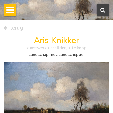
terug
Aris Knikker
kunstwerk •
schilderij
• te koop
Landschap met zandschepper