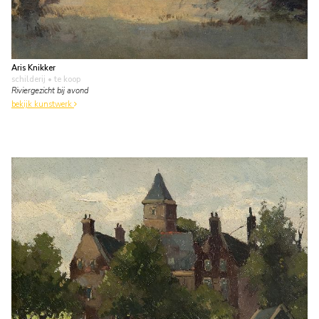
Aris Knikker
schilderij
• te koop
Riviergezicht bij avond
bekijk kunstwerk