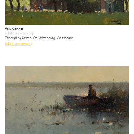
Aris Knikker
schilderij
• te koop
Theetijd bij kasteel De Wittenburg, Wassenaar
bekijk kunstwerk