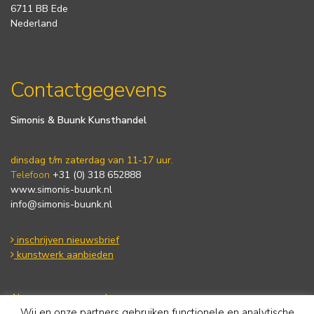
6711 BB Ede
Nederland
Contactgegevens
Simonis & Buunk Kunsthandel
dinsdag t/m zaterdag van 11-17 uur.
Telefoon
+31 (0) 318 652888
www.simonis-buunk.nl
info@simonis-buunk.nl
inschrijven nieuwsbrief
kunstwerk aanbieden
Algemene voorwaarden
Wij en onze partners gebruiken functionele en analytische
Privacy statement