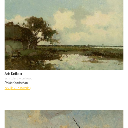
Aris Knikker
schilderij
• te koop
Polderlandschap
bekijk kunstwerk