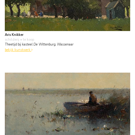
Aris Knikker
schilderij
• te koop
Theetijd bij kasteel De Wittenburg, Wassenaar
bekijk kunstwerk