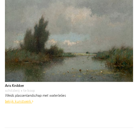
Aris Knikker
schilderij
• te koop
Weids plassenlandschap met waterlelies
bekijk kunstwerk