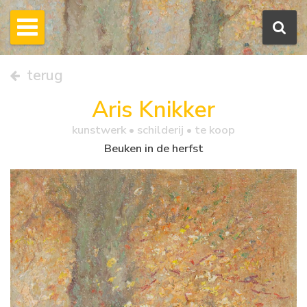
terug
Aris Knikker
kunstwerk •
schilderij
• te koop
Beuken in de herfst