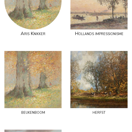
Aris Knikker
Hollands impressionisme
beukenboom
herfst