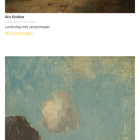
Aris Knikker
schilderij
• te koop
Landschap met zandschepper
bekijk kunstwerk