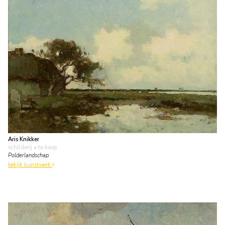
Aris Knikker
schilderij
• te koop
Polderlandschap
bekijk kunstwerk