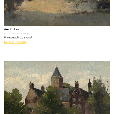
Aris Knikker
schilderij
• te koop
Riviergezicht bij avond
bekijk kunstwerk