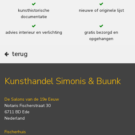
kunsthistorische
nieuwe of originele lijst
documentatie
advies interieur en verlichting
gratis bezorgd en
opgehangen
terug
Kunsthandel Simonis & Buunk
De Salons van de 19e Eeuw
Notaris Fischerstraat 30
6711 BD Ede
Nederland
Fischerhuis