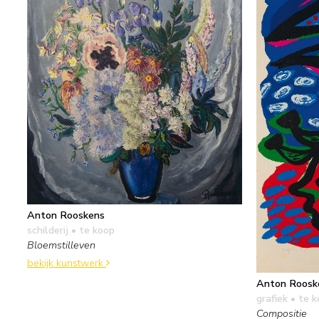
Anton Rooskens
schilderij
• te koop
Bloemstilleven
bekijk kunstwerk
Anton Roosk
grafiek
• te k
Compositie