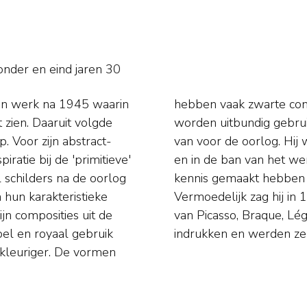
sonder en
eind jaren 30
jn werk na 1945 waarin
in rood, geel en blauw
 zien. Daaruit volgde
r bekend is zijn werk
. Voor zijn abstract-
ar actief in Amsterdam
ratie bij de 'primitieve'
luijters. Ook moet hij
 schilders na de oorlog
 Parijse schilders.
 hun karakteristieke
 voor het eerst werk
ijn composities uit de
 oorlog gistten deze
pel en royaal gebruik
indrukken en werden ze 
kleuriger. De vormen