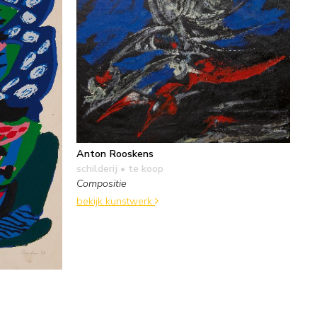
Anton Rooskens
schilderij
• te koop
Compositie
bekijk kunstwerk