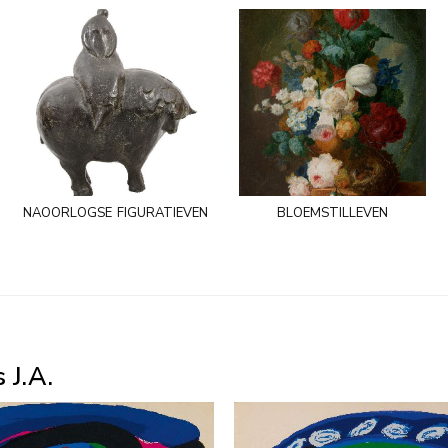
naoorlogse figuratieven
bloemstilleven
 J.A.