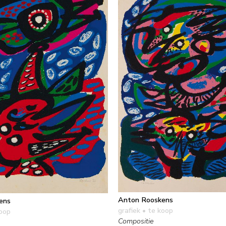
Anton Rooskens
ens
grafiek
• te koop
oop
Compositie