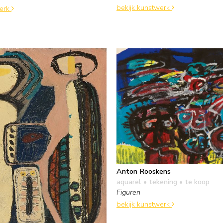
bekijk kunstwerk
werk
Anton Rooskens
aquarel • tekening
• te koop
Figuren
bekijk kunstwerk