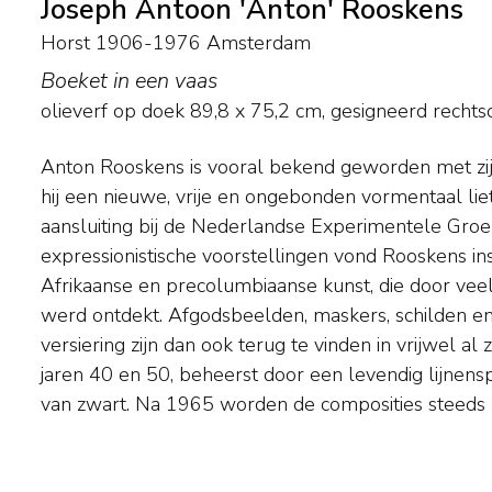
Joseph Antoon 'Anton' Rooskens
Horst 1906-1976 Amsterdam
Boeket in een vaas
olieverf op doek
89,8
x
75,2
cm, gesigneerd recht
Anton Rooskens is vooral bekend geworden met zi
hebben vaak zwarte contouren, en vogelmotieven 
hij een nieuwe, vrije en ongebonden vormentaal liet
worden uitbundig gebruikt. Zeldzaam en zeker minde
aansluiting bij de Nederlandse Experimentele Groep
van voor de oorlog. Hij was toen al als jong kunstena
expressionistische voorstellingen vond Rooskens inspi
en in de ban van het werk van Permeke en Jan S
Afrikaanse en precolumbiaanse kunst, die door veel
kennis gemaakt hebben met de vernieuwende
werd ontdekt. Afgodsbeelden, maskers, schilden en
Vermoedelijk zag hij in 1939 in het Stedelijk Museum
versiering zijn dan ook terug te vinden in vrijwel al z
van Picasso, Braque, Léger en Matisse. Tijdens de
jaren 40 en 50, beheerst door een levendig lijnens
van zwart. Na 1965 worden de composities steeds 