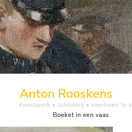
Anton Rooskens
kunstwerk •
schilderij
• voorheen te 
Boeket in een vaas