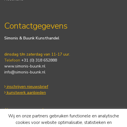
Contactgegevens
Simonis & Buunk Kunsthandel
dinsdag t/m zaterdag van 11-17 uur.
Telefoon
+31 (0) 318 652888
www.simonis-buunk.nl
info@simonis-buunk.nl
inschrijven nieuwsbrief
kunstwerk aanbieden
Algemene voorwaarden
Wij en onze partners gebruiken functionele en analytische
Privacy statement
Cookie Policy
cookies voor website optimalisatie, statistieken en