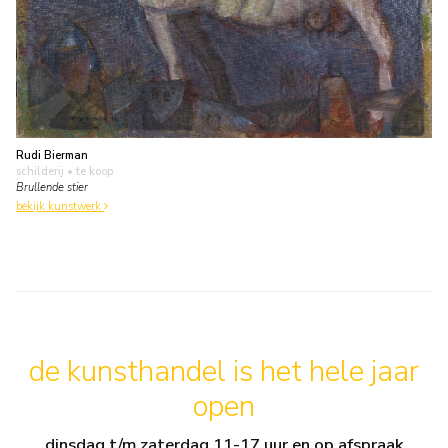
Rudi Bierman
schilderij
• te koop
Brullende stier
bekijk kunstwerk
de kunsthandel is het hele jaar
open
dinsdag t/m zaterdag 11-17 uur en op afspraak