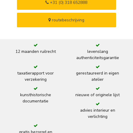
+31 (0) 318 652888
routebeschrijving
12 maanden ruilrecht
levenslang
authenticiteitsgarantie
taxatierapport voor
gerestaureerd in eigen
verzekering
atelier
kunsthistorische
nieuwe of originele lijst
documentatie
advies interieur en
verlichting
gratis bezorgd en