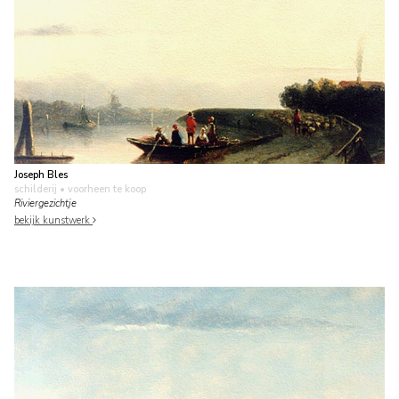
Joseph Bles
schilderij
• voorheen te koop
Riviergezichtje
bekijk kunstwerk