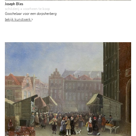
Joseph Bles
schilderij
• voorheen te koop
Goochelaar voor een dorpsherberg
bekijk kunstwerk