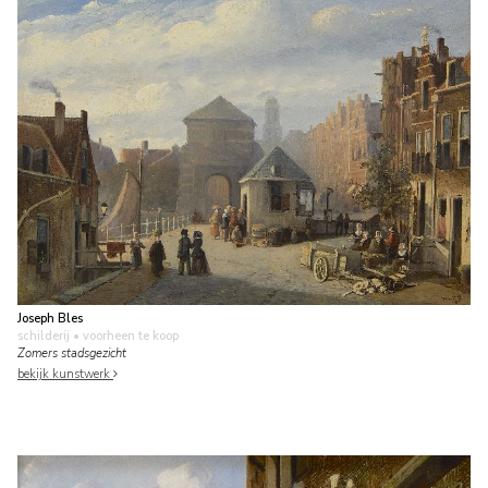
Joseph Bles
schilderij
• voorheen te koop
Zomers stadsgezicht
bekijk kunstwerk