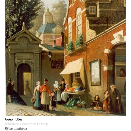
Joseph Bles
schilderij
• voorheen te koop
Bij de apotheek