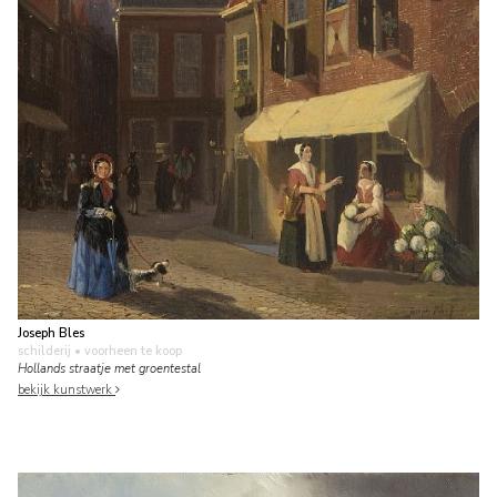
Joseph Bles
schilderij
• voorheen te koop
Hollands straatje met groentestal
bekijk kunstwerk