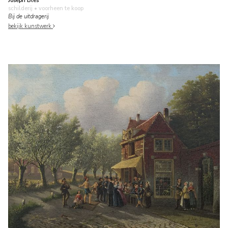
Joseph Bles
schilderij
• voorheen te koop
Bij de uitdragerij
bekijk kunstwerk