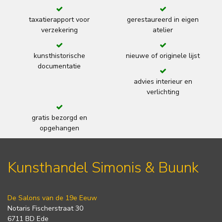
taxatierapport voor
gerestaureerd in eigen
verzekering
atelier
kunsthistorische
nieuwe of originele lijst
documentatie
advies interieur en
verlichting
gratis bezorgd en
opgehangen
Kunsthandel Simonis & Buunk
De Salons van de 19e Eeuw
Notaris Fischerstraat 30
6711 BD Ede