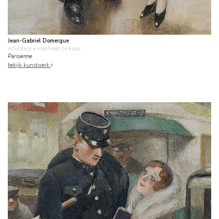
Jean-Gabriel Domergue
schilderij
• voorheen te koop
Parisienne
bekijk kunstwerk