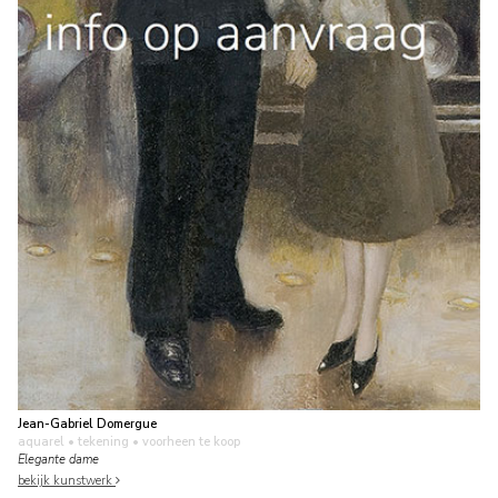
Jean-Gabriel Domergue
aquarel • tekening
• voorheen te koop
Elegante dame
bekijk kunstwerk