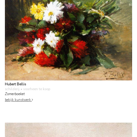
Hubert Bellis
schilderij
• voorheen te koop
Zomerboeket
bekijk kunstwerk