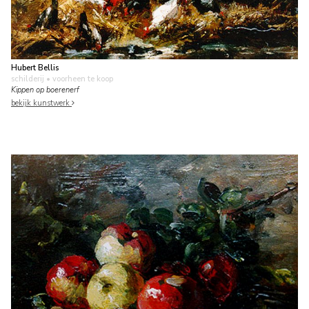
Hubert Bellis
schilderij
• voorheen te koop
Kippen op boerenerf
bekijk kunstwerk