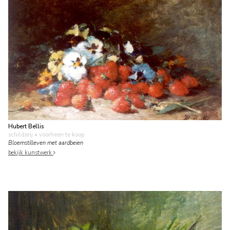
Hubert Bellis
schilderij
• voorheen te koop
Bloemstilleven met aardbeien
bekijk kunstwerk