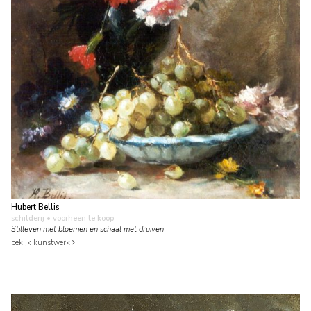
Hubert Bellis
schilderij
• voorheen te koop
Stilleven met bloemen en schaal met druiven
bekijk kunstwerk