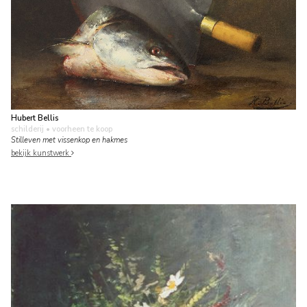
Hubert Bellis
schilderij
• voorheen te koop
Stilleven met vissenkop en hakmes
bekijk kunstwerk