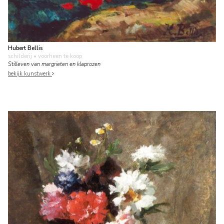
Hubert Bellis
schilderij
• voorheen te koop
Stilleven van margrieten en klaprozen
bekijk kunstwerk