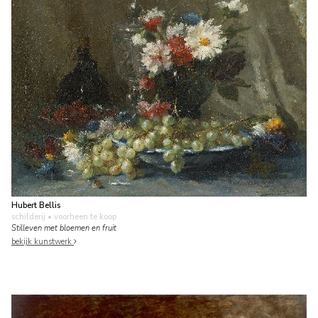
Hubert Bellis
schilderij
• voorheen te koop
Stilleven met bloemen en fruit
bekijk kunstwerk