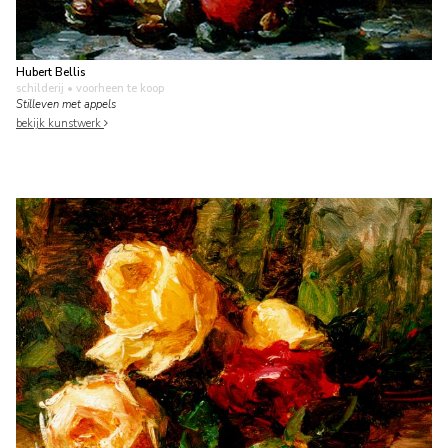
Hubert Bellis
schilderij
• voorheen te koop
Stilleven met appels
bekijk kunstwerk