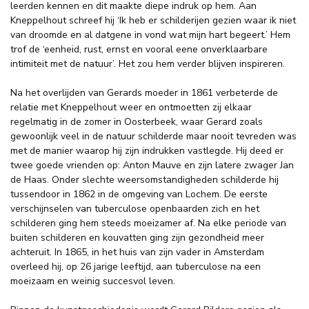
leerden kennen en dit maakte diepe indruk op hem. Aan
Kneppelhout schreef hij ‘Ik heb er schilderijen gezien waar ik niet
van droomde en al datgene in vond wat mijn hart begeert.’ Hem
trof de ‘eenheid, rust, ernst en vooral eene onverklaarbare
intimiteit met de natuur’. Het zou hem verder blijven inspireren.
Na het overlijden van Gerards moeder in 1861 verbeterde de
relatie met Kneppelhout weer en ontmoetten zij elkaar
regelmatig in de zomer in Oosterbeek, waar Gerard zoals
gewoonlijk veel in de natuur schilderde maar nooit tevreden was
met de manier waarop hij zijn indrukken vastlegde. Hij deed er
twee goede vrienden op: Anton Mauve en zijn latere zwager Jan
de Haas. Onder slechte weersomstandigheden schilderde hij
tussendoor in 1862 in de omgeving van Lochem. De eerste
verschijnselen van tuberculose openbaarden zich en het
schilderen ging hem steeds moeizamer af. Na elke periode van
buiten schilderen en kouvatten ging zijn gezondheid meer
achteruit. In 1865, in het huis van zijn vader in Amsterdam
overleed hij, op 26 jarige leeftijd, aan tuberculose na een
moeizaam en weinig succesvol leven.