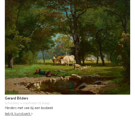
Gerard Bilders
schilderij
• voorheen te koop
Herders met vee bij een bosbeek
bekijk kunstwerk