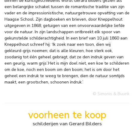
Binnen de kunstgeschiedenis wordt Gerard Bilders gezien als
een belangrijke schakel tussen de romantische traditie van zijn
vader en de impressionistische, natuurgetrouwe opvatting van de
Haagse School. Zijn dagboeken en brieven, door Kneppelhout
uitgegeven in 1868, getuigen van een onvoorwaardelijke liefde
voor de natuur. In zijn landschappen ontbreekt elk spoor van
gekunstelde schilderachtigheid. In een brief van 10 juli 1860 aan
Kneppelhout schreef hij: ‘Ik zoek naar een toon, dien wij
gekleurd-grijs noemen; dat is alle kleuren, hoe sterk ook,
zoodanig tot één geheel gebragt, dat ze den indruk geven van
een geurig, warm grijs’.Het is mijn doel niet, een koe te schilderen
om de koe, noch een boom om den boom; het is om door het
geheel een indruk te weeg te brengen, dien de natuur somtijds
maakt, een grootschen, schoonen indruk.’
© Simonis & Buunk
voorheen te koop
schilderijen van Gerard Bilders