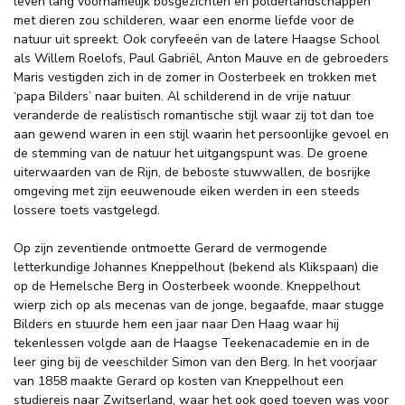
leven lang voornamelijk bosgezichten en polderlandschappen
met dieren zou schilderen, waar een enorme liefde voor de
natuur uit spreekt. Ook coryfeeën van de latere Haagse School
als Willem Roelofs, Paul Gabriël, Anton Mauve en de gebroeders
Maris vestigden zich in de zomer in Oosterbeek en trokken met
‘papa Bilders’ naar buiten. Al schilderend in de vrije natuur
veranderde de realistisch romantische stijl waar zij tot dan toe
aan gewend waren in een stijl waarin het persoonlijke gevoel en
de stemming van de natuur het uitgangspunt was. De groene
uiterwaarden van de Rijn, de beboste stuwwallen, de bosrijke
omgeving met zijn eeuwenoude eiken werden in een steeds
lossere toets vastgelegd.
Op zijn zeventiende ontmoette Gerard de vermogende
letterkundige Johannes Kneppelhout (bekend als Klikspaan) die
op de Hemelsche Berg in Oosterbeek woonde. Kneppelhout
wierp zich op als mecenas van de jonge, begaafde, maar stugge
Bilders en stuurde hem een jaar naar Den Haag waar hij
tekenlessen volgde aan de Haagse Teekenacademie en in de
leer ging bij de veeschilder Simon van den Berg. In het voorjaar
van 1858 maakte Gerard op kosten van Kneppelhout een
studiereis naar Zwitserland, waar het ook goed toeven was voor