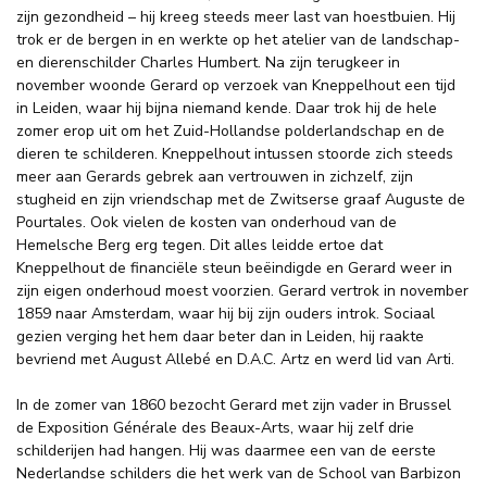
zijn gezondheid – hij kreeg steeds meer last van hoestbuien. Hij
trok er de bergen in en werkte op het atelier van de landschap-
en dierenschilder Charles Humbert. Na zijn terugkeer in
november woonde Gerard op verzoek van Kneppelhout een tijd
in Leiden, waar hij bijna niemand kende. Daar trok hij de hele
zomer erop uit om het Zuid-Hollandse polderlandschap en de
dieren te schilderen. Kneppelhout intussen stoorde zich steeds
meer aan Gerards gebrek aan vertrouwen in zichzelf, zijn
stugheid en zijn vriendschap met de Zwitserse graaf Auguste de
Pourtales. Ook vielen de kosten van onderhoud van de
Hemelsche Berg erg tegen. Dit alles leidde ertoe dat
Kneppelhout de financiële steun beëindigde en Gerard weer in
zijn eigen onderhoud moest voorzien. Gerard vertrok in november
1859 naar Amsterdam, waar hij bij zijn ouders introk. Sociaal
gezien verging het hem daar beter dan in Leiden, hij raakte
bevriend met August Allebé en D.A.C. Artz en werd lid van Arti.
In de zomer van 1860 bezocht Gerard met zijn vader in Brussel
de Exposition Générale des Beaux-Arts, waar hij zelf drie
schilderijen had hangen. Hij was daarmee een van de eerste
Nederlandse schilders die het werk van de School van Barbizon