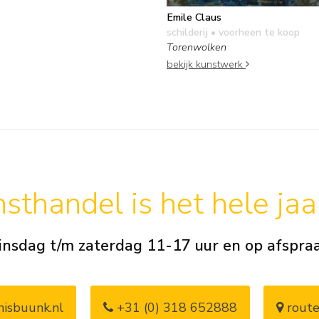
Emile Claus
schilderij
• voorheen te koop
Torenwolken
bekijk kunstwerk
sthandel is het hele ja
insdag t/m zaterdag 11-17 uur en op afspra
isbuunk.nl
+31 (0) 318 652888
route