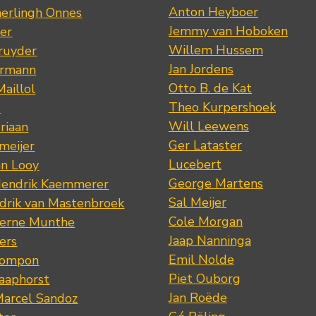
Anton Heyboer
erlingh Onnes
Jemmy van Hoboken
er
Willem Hussem
ruyder
Jan Jordens
ermann
Otto B. de Kat
Maillol
Theo Kurpershoek
s
Will Leewens
riaan
Ger Lataster
meijer
Lucebert
an Looy
George Martens
Hendrik Kaemmerer
Sal Meijer
drik van Mastenbroek
Cole Morgan
jerne Munthe
Jaap Nanninga
ers
Emil Nolde
Pompon
Piet Ouborg
Raaphorst
Jan Roëde
arcel Sandoz