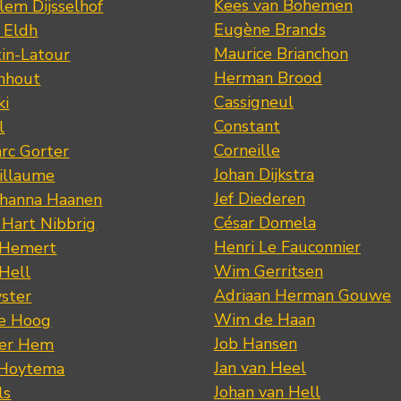
Kees van Bohemen
lem Dijsselhof
Eugène Brands
n Eldh
Maurice Brianchon
tin-Latour
Herman Brood
nhout
Cassigneul
ki
Constant
l
Corneille
rc Gorter
Johan Dijkstra
illaume
Jef Diederen
ohanna Haanen
César Domela
 Hart Nibbrig
Henri Le Fauconnier
 Hemert
Wim Gerritsen
 Hell
Adriaan Herman Gouwe
ster
Wim de Haan
de Hoog
Job Hansen
der Hem
Jan van Heel
 Hoytema
Johan van Hell
ls