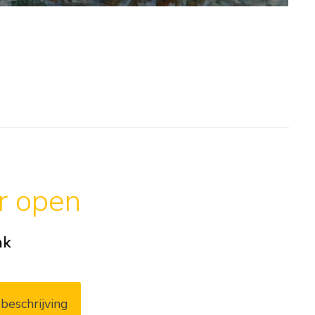
ar open
ak
beschrijving