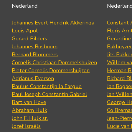
Nederland
Nederlan
Johannes Evert Hendrik Akkeringa
Constant 
Louis Apol
Floris Arn
Gerard Bilders
Gerardine
Johannes Bosboom
Bakhuyze
Bernard Blommers
Jits Bakke
Cornelis Christiaan Dommelshuizen
Willem va
Pieter Cornelis Dommershuijzen
Herman Bi
Adrianus Eversen
Richard B
Paulus Constantijn la Fargue
Jan Bogae
Paul Joseph Constantin Gabriel
Jan Wille
Bart van Hove
George He
Abraham Hulk
Co Brema
John F. Hulk sr.
Jean-Pier
Jozef Israëls
Lucie van 