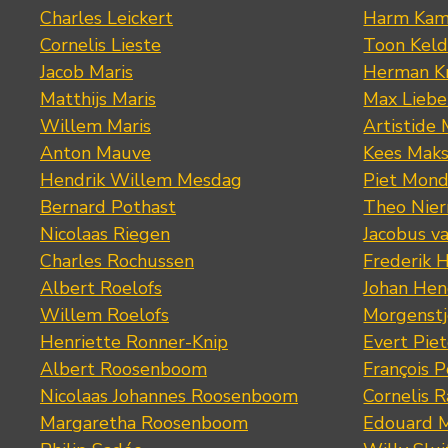
Charles Leickert
Harm Kam
Cornelis Lieste
Toon Keld
Jacob Maris
Herman K
Matthijs Maris
Max Lieb
Willem Maris
Artistide 
Anton Mauve
Kees Mak
Hendrik Willem Mesdag
Piet Mond
Bernard Pothast
Theo Nier
Nicolaas Riegen
Jacobus v
Charles Rochussen
Frederik 
Albert Roelofs
Johan Hen
Willem Roelofs
Morgenst
Henriette Ronner-Knip
Evert Piet
Albert Roosenboom
François 
Nicolaas Johannes Roosenboom
Cornelis 
Margaretha Roosenboom
Edouard M