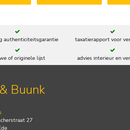
g authenticiteitsgarantie
taxatierapport voor ve
we of originele lijst
advies interieur en ver
 & Buunk
s
scherstraat 27
Ede