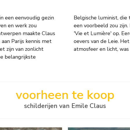
in een eenvoudig gezin
euw voor jonge schilders
even en werk zou
sel de kunstkring
Antwerpen maakte Claus
ij een groot huis aan de
aan Parijs kennis met
gebeeld met nadruk op
t zijn van zonlicht
atmosfeer en licht, was 
e belangrijkste
voorheen te koop
schilderijen van Emile Claus