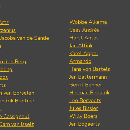
d
Wobbe Alkema
Artz
Cees Andréa
tzenius
Horst Antes
 Jacoba van de Sande
Jan Altink
n
Karel Appel
r
Armando
n den Berg
Hans von Bartels
eling
Jan Battermann
loos
Gerrit Benner
rts
Herman Berserik
m van Borselen
Leo Bervoets
ndrik Breitner
Jules Bissier
n
Willy Boers
re Cassigneul
Jan Bogaerts
Dam van Isselt