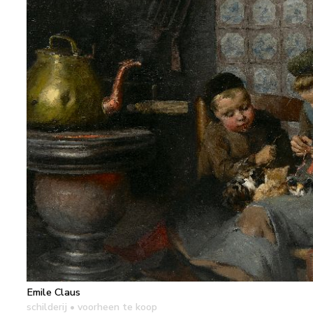
Emile Claus
schilderij
• voorheen te koop