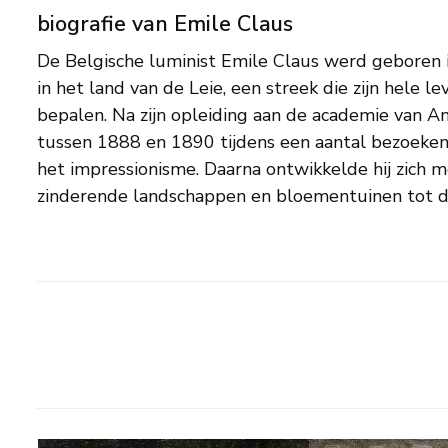
biografie van Emile Claus
De Belgische luminist Emile Claus werd geboren 
Belgische luminist, die tot ver in de twintigste e
in het land van de Leie, een streek die zijn hele l
een voorbeeld zou zijn. In 1904 richtte Claus in Brus
bepalen. Na zijn opleiding aan de academie van 
'Vie et Lumière' op. Eerder al, in 1886, betrok h
tussen 1888 en 1890 tijdens een aantal bezoeken 
oevers van de Leie. Het landschap eromheen, uit
het impressionisme. Daarna ontwikkelde hij zich me
zinderende landschappen en bloementuinen tot d