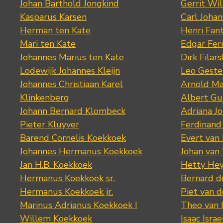
Johan Barthold Jongkind
Gerrit Wil
Kasparus Karsen
Carl Joha
Herman ten Kate
Henri Fan
Mari ten Kate
Edgar Fer
Johannes Marius ten Kate
Dirk Filars
Lodewijk Johannes Kleijn
Leo Geste
Johannes Christiaan Karel
Arnold Ma
Klinkenberg
Albert Gu
Johann Bernard Klombeck
Adriana J
Pieter Kluyver
Ferdinand
Barend Cornelis Koekkoek
Evert van
Johannes Hermanus Koekkoek
Johan van
Jan H.B. Koekkoek
Hetty Hey
Hermanus Koekkoek sr.
Bernard 
Hermanus Koekkoek jr.
Piet van 
Marinus Adrianus Koekkoek I
Theo van
Willem Koekkoek
Isaac Israe